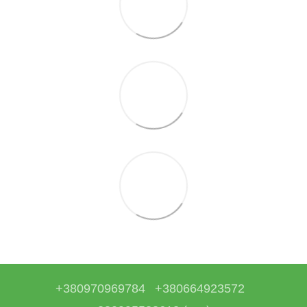
+380970969784
+380664923572