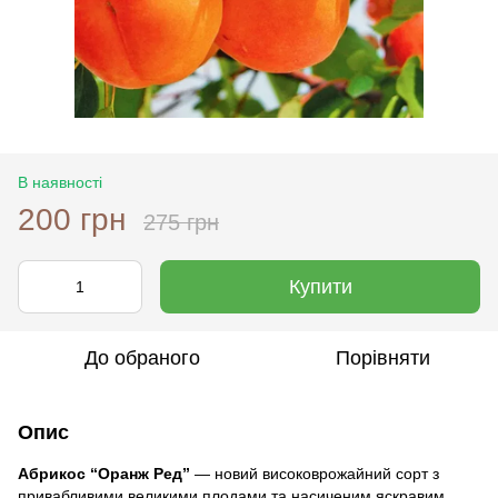
В наявності
200 грн
275 грн
Купити
До обраного
Порівняти
Опис
Абрикос “Оранж Ред”
— новий високоврожайний сорт з
привабливими великими плодами та насиченим яскравим