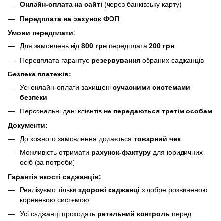
Онлайн-оплата на сайті
(через банківську карту)
Передплата на рахунок ФОП
Умови передплати:
Для замовлень від
800 грн
передплата
200 грн
Передплата гарантує
резервування
обраних саджанців
Безпека платежів:
Усі онлайн-оплати захищені
сучасними системами
безпеки
Персональні дані клієнтів
не передаються третім особам
Документи:
До кожного замовлення додається
товарний чек
Можливість отримати
рахунок-фактуру
для юридичних
осіб (за потреби)
Гарантія якості саджанців:
Реалізуємо тільки
здорові саджанці
з добре розвиненою
кореневою системою.
Усі саджанці проходять
ретельний контроль
перед