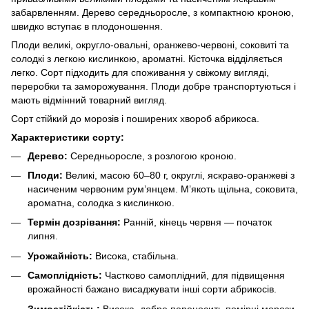
забарвленням. Дерево середньоросле, з компактною кроною,
швидко вступає в плодоношення.
Плоди великі, округло-овальні, оранжево-червоні, соковиті та
солодкі з легкою кислинкою, ароматні. Кісточка відділяється
легко. Сорт підходить для споживання у свіжому вигляді,
переробки та заморожування. Плоди добре транспортуються і
мають відмінний товарний вигляд.
Сорт стійкий до морозів і поширених хвороб абрикоса.
Характеристики сорту:
Дерево:
Середньоросле, з розлогою кроною.
Плоди:
Великі, масою 60–80 г, округлі, яскраво-оранжеві з
насиченим червоним рум’янцем. М’якоть щільна, соковита,
ароматна, солодка з кислинкою.
Термін дозрівання:
Ранній, кінець червня — початок
липня.
Урожайність:
Висока, стабільна.
Самоплідність:
Частково самоплідний, для підвищення
врожайності бажано висаджувати інші сорти абрикосів.
Зимостійкість:
Висока, добре переносить помірні морози.