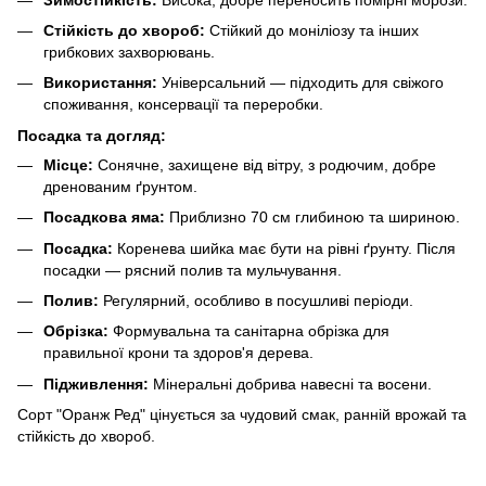
Стійкість до хвороб:
Стійкий до моніліозу та інших
грибкових захворювань.
Використання:
Універсальний — підходить для свіжого
споживання, консервації та переробки.
Посадка та догляд:
Місце:
Сонячне, захищене від вітру, з родючим, добре
дренованим ґрунтом.
Посадкова яма:
Приблизно 70 см глибиною та шириною.
Посадка:
Коренева шийка має бути на рівні ґрунту. Після
посадки — рясний полив та мульчування.
Полив:
Регулярний, особливо в посушливі періоди.
Обрізка:
Формувальна та санітарна обрізка для
правильної крони та здоров'я дерева.
Підживлення:
Мінеральні добрива навесні та восени.
Сорт "Оранж Ред" цінується за чудовий смак, ранній врожай та
стійкість до хвороб.