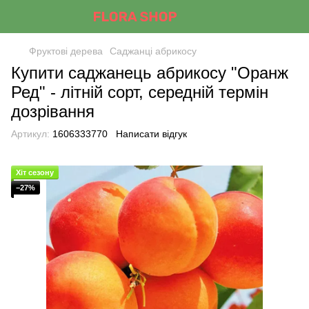
Фруктові дерева
Саджанці абрикосу
Купити саджанець абрикосу "Оранж
Ред" - літній сорт, середній термін
дозрівання
Артикул:
1606333770
Написати відгук
Хіт сезону
−27%