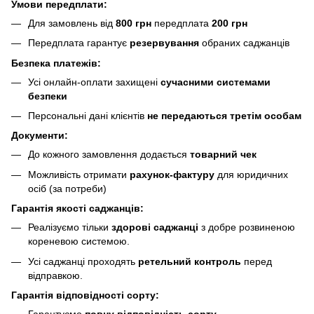
Умови передплати:
Для замовлень від
800 грн
передплата
200 грн
Передплата гарантує
резервування
обраних саджанців
Безпека платежів:
Усі онлайн-оплати захищені
сучасними системами
безпеки
Персональні дані клієнтів
не передаються третім особам
Документи:
До кожного замовлення додається
товарний чек
Можливість отримати
рахунок-фактуру
для юридичних
осіб (за потреби)
Гарантія якості саджанців:
Реалізуємо тільки
здорові саджанці
з добре розвиненою
кореневою системою.
Усі саджанці проходять
ретельний контроль
перед
відправкою.
Гарантія відповідності сорту:
Гарантуємо
повну відповідність сорту
.