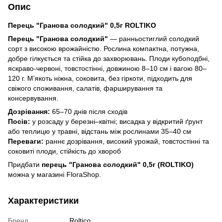
Опис
Перець "Гранова солодкий" 0,5г ROLTIKO
Перець "Гранова солодкий"
— ранньостиглий солодкий
сорт з високою врожайністю. Рослина компактна, потужна,
добре гілкується та стійка до захворювань. Плоди кубоподбні,
яскраво-червоні, товстостінні, довжиною 8–10 см і вагою 80–
120 г. М’якоть ніжна, соковита, без гіркоти, підходить для
свіжого споживання, салатів, фарширування та
консервування.
Дозрівання:
65–70 днів після сходів
Посів:
у розсаду у березні–квітні; висадка у відкритий ґрунт
або теплицю у травні, відстань між рослинами 35–40 см
Переваги:
раннє дозрівання, високий урожай, товстостінні та
соковиті плоди, стійкість до хвороб
Придбати
перець "Гранова солодкий" 0,5г (ROLTIKO)
можна у магазині FloraShop.
Характеристики
Бренд
Roltico