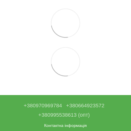
+380970969784
+380664923572
+380995538613 (опт)
Контактна інформація