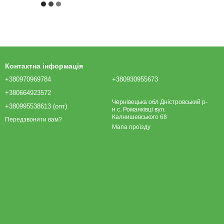
Контактна інформація
+380970969784
+380930955673
+380664923572
Чернівецька обл Дністровський р-
+380995538613 (опт)
н с. Романківці вул.
Калнишевського 68
Передзвонити вам?
Мапа проїзду