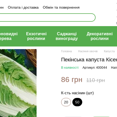
зин
Оплата і доставка
Обмін та повернення
й договір (оферта)
оновидні
Екзотичні
Саджанці
Декоративні
ерева
рослини
винограду
рослини
Головна
Насіння овочів
Капуста
Пекінська капуста Кісек
В наявності
Артикул: 400044
Нап
86 грн
110 грн
К-сть насінин (шт)
20
50