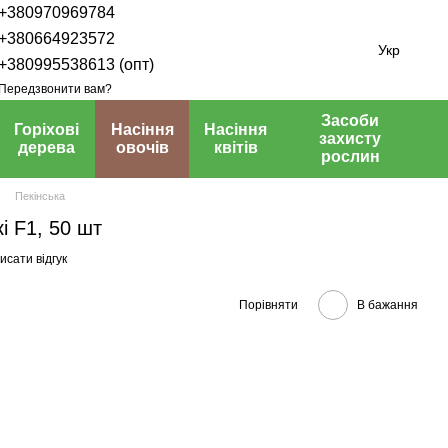
+380970969784
+380664923572
Укр
+380995538613 (опт)
Передзвонити вам?
Засоби
Горіхові
Насіння
Насіння
захисту
дерева
овочів
квітів
рослин
Пекінська
і F1, 50 шт
исати відгук
Порівняти
В бажання