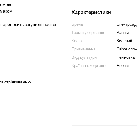
ремове.
смаком.
Характеристики
ереносить загущені посіви.
Бренд
СпектрСад
Термін дозрівання
Ранній
Колір
Зелений
Призначення
Свіже спо
Вид культури
Пекінська
Країна походження
Японія
ти стрілкуванню.