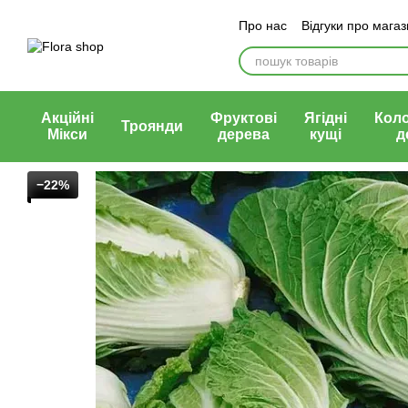
Перейти до основного контенту
Про нас
Відгуки про мага
Блог магазину
Публічни
Акційні
Фруктові
Ягідні
Кол
Троянди
Мікси
дерева
кущі
д
−22%