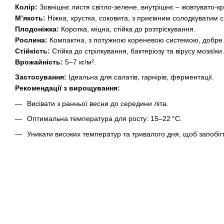
Колір:
Зовнішнє листя світло-зелене, внутрішнє – жовтувато-к
М’якоть:
Ніжна, хрустка, соковита, з приємним солодкуватим 
Плодоніжка:
Коротка, міцна, стійка до розтріскування.
Рослина:
Компактна, з потужною кореневою системою, добре п
Стійкість:
Стійка до стрілкування, бактеріозу та вірусу мозаїки.
Врожайність:
5–7 кг/м².
Застосування:
Ідеальна для салатів, гарнірів, ферментації.
Рекомендації з вирощування:
Висівати з ранньої весни до середини літа.
Оптимальна температура для росту: 15–22 °C.
Уникати високих температур та тривалого дня, щоб запобіг