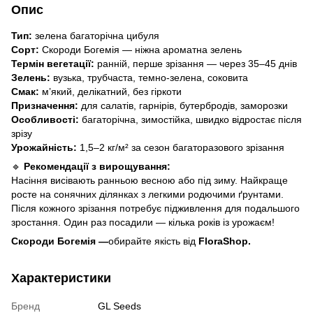
Опис
Тип:
зелена багаторічна цибуля
Сорт:
Скороди Богемія — ніжна ароматна зелень
Термін вегетації:
ранній, перше зрізання — через 35–45 днів
Зелень:
вузька, трубчаста, темно-зелена, соковита
Смак:
м’який, делікатний, без гіркоти
Призначення:
для салатів, гарнірів, бутербродів, заморозки
Особливості:
багаторічна, зимостійка, швидко відростає після
зрізу
Урожайність:
1,5–2 кг/м² за сезон багаторазового зрізання
🔹
Рекомендації з вирощування:
Насіння висівають ранньою весною або під зиму. Найкраще
росте на сонячних ділянках з легкими родючими ґрунтами.
Після кожного зрізання потребує підживлення для подальшого
зростання. Один раз посадили — кілька років із урожаєм!
Скороди Богемія —
обирайте якість від
FloraShop.
Характеристики
Бренд
GL Seeds