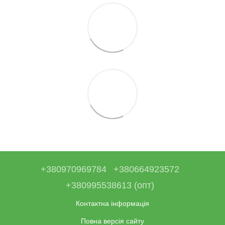
+380970969784
+380664923572
+380995538613 (опт)
Контактна інформація
Повна версія сайту