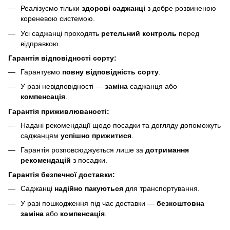
Реалізуємо тільки
здорові саджанці
з добре розвиненою
кореневою системою.
Усі саджанці проходять
ретельний контроль
перед
відправкою.
Гарантія відповідності сорту:
Гарантуємо
повну відповідність сорту
.
У разі невідповідності —
заміна
саджанця або
компенсація
.
Гарантія приживлюваності:
Надані рекомендації щодо посадки та догляду допоможуть
саджанцям
успішно прижитися
.
Гарантія розповсюджується лише за
дотримання
рекомендацій
з посадки.
Гарантія безпечної доставки:
Саджанці
надійно пакуються
для транспортування.
У разі пошкодження під час доставки —
безкоштовна
заміна
або
компенсація
.