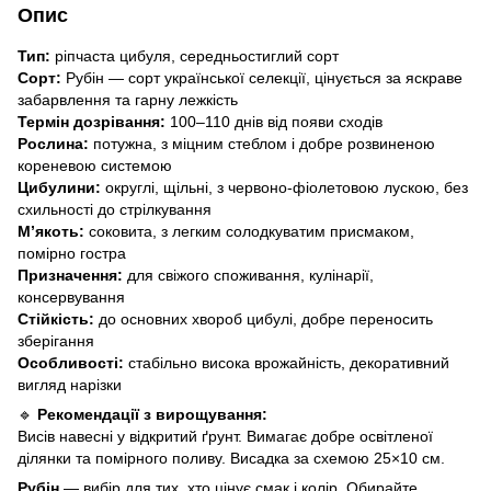
Опис
Тип:
ріпчаста цибуля, середньостиглий сорт
Сорт:
Рубін — сорт української селекції, цінується за яскраве
забарвлення та гарну лежкість
Термін дозрівання:
100–110 днів від появи сходів
Рослина:
потужна, з міцним стеблом і добре розвиненою
кореневою системою
Цибулини:
округлі, щільні, з червоно-фіолетовою лускою, без
схильності до стрілкування
М’якоть:
соковита, з легким солодкуватим присмаком,
помірно гостра
Призначення:
для свіжого споживання, кулінарії,
консервування
Стійкість:
до основних хвороб цибулі, добре переносить
зберігання
Особливості:
стабільно висока врожайність, декоративний
вигляд нарізки
🔹
Рекомендації з вирощування:
Висів навесні у відкритий ґрунт. Вимагає добре освітленої
ділянки та помірного поливу. Висадка за схемою 25×10 см.
Рубін
— вибір для тих, хто цінує смак і колір. Обирайте