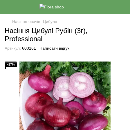
Насіння овочів
Цибуля
Насіння Цибулі Рубін (3г),
Professional
Артикул:
600161
Написати відгук
−17%