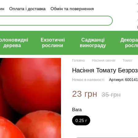
зин
Оплата і доставка
Обмін та повернення
й договір (оферта)
олоновидні
Екзотичні
Саджанці
Декора
дерева
рослини
винограду
росл
Головна
Насіння овочів
Томат
Насіння Томату Безроз
Немає в наявності
Артикул: 600141
23 грн
35 грн
Вага
0.25 г