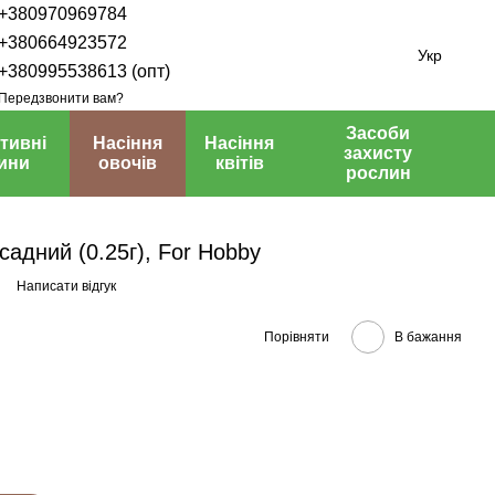
+380970969784
+380664923572
Укр
+380995538613 (опт)
Передзвонити вам?
Засоби
тивні
Насіння
Насіння
захисту
ини
овочів
квітів
рослин
садний (0.25г), For Hobby
Написати відгук
Порівняти
В бажання