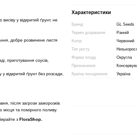
Характеристики
исіву у відкритий ґрунт, не
Бренд
GL Seeds
Термін дозрівання
Ранній
ання, добре розвинене листя
Колір
Червоний
Тип росту
Низькорос
Форма плоду
Округла
і, приготування соусів,
Призначення
Консервув
 у відкритий ґрунт без розсади,
Країна походження
Україна
вня, після загрози заморозків.
 місця та помірного поливу.
бирайте з
FloraShop.