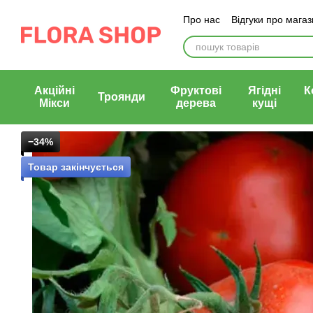
Перейти до основного контенту
Про нас
Відгуки про мага
Блог магазину
Публічни
Акційні
Фруктові
Ягідні
К
Троянди
Мікси
дерева
кущі
−34%
Товар закінчується