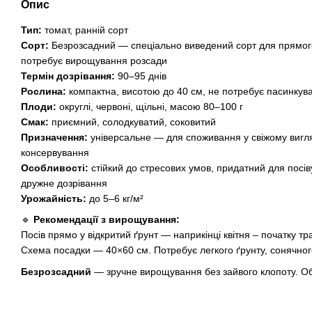
Опис
Тип:
томат, ранній сорт
Сорт:
Безрозсадний — спеціально виведений сорт для прямого в
потребує вирощування розсади
Термін дозрівання:
90–95 днів
Рослина:
компактна, висотою до 40 см, не потребує пасинкув
Плоди:
округлі, червоні, щільні, масою 80–100 г
Смак:
приємний, солодкуватий, соковитий
Призначення:
універсальне — для споживання у свіжому вигляд
консервування
Особливості:
стійкий до стресових умов, придатний для посіву
дружне дозрівання
Урожайність:
до 5–6 кг/м²
🔹
Рекомендації з вирощування:
Посів прямо у відкритий ґрунт — наприкінці квітня – початку тра
Схема посадки — 40×60 см. Потребує легкого ґрунту, сонячного
Безрозсадний
— зручне вирощування без зайвого клопоту. О