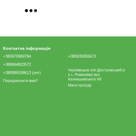
Контактна інформація
+380970969784
+380930955673
+380664923572
Чернівецька обл Дністровський р-
+380995538613 (опт)
н с. Романківці вул.
Калнишевського 68
Передзвонити вам?
Мапа проїзду