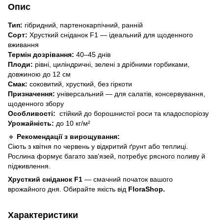
Опис
Тип:
гібридний, партенокарпічний, ранній
Сорт:
Хрусткий сніданок F1 — ідеальний для щоденного
вживання
Термін дозрівання:
40–45 днів
Плоди:
рівні, циліндричні, зелені з дрібними горбиками,
довжиною до 12 см
Смак:
соковитий, хрусткий, без гіркоти
Призначення:
універсальний — для салатів, консервування,
щоденного збору
Особливості:
стійкий до борошнистої роси та кладоспоріозу
Урожайність:
до 10 кг/м²
🔹
Рекомендації з вирощування:
Сіють з квітня по червень у відкритий ґрунт або теплиці.
Рослина формує багато зав’язей, потребує рясного поливу й
підживлення.
Хрусткий сніданок F1
— смачний початок вашого
врожайного дня. Обирайте якість від
FloraShop.
Характеристики