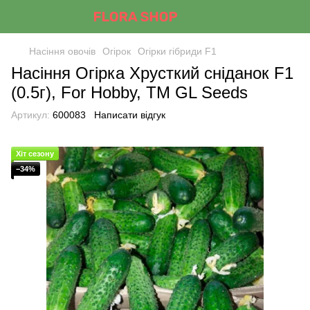
Насіння овочів
Огірок
Огірки гібриди F1
Насіння Огiрка Хрусткий снiданок F1
(0.5г), For Hobby, TM GL Seeds
Артикул:
600083
Написати відгук
Хіт сезону
−34%