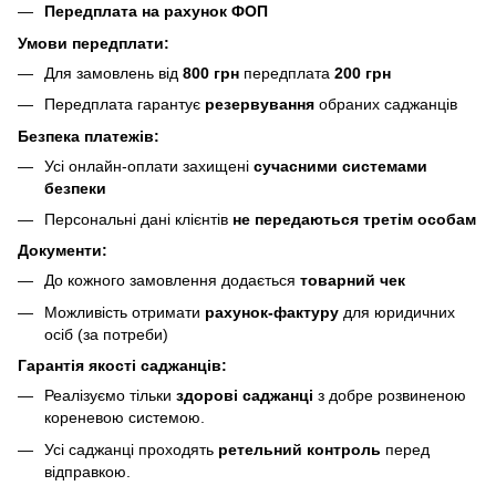
Передплата на рахунок ФОП
Умови передплати:
Для замовлень від
800 грн
передплата
200 грн
Передплата гарантує
резервування
обраних саджанців
Безпека платежів:
Усі онлайн-оплати захищені
сучасними системами
безпеки
Персональні дані клієнтів
не передаються третім особам
Документи:
До кожного замовлення додається
товарний чек
Можливість отримати
рахунок-фактуру
для юридичних
осіб (за потреби)
Гарантія якості саджанців:
Реалізуємо тільки
здорові саджанці
з добре розвиненою
кореневою системою.
Усі саджанці проходять
ретельний контроль
перед
відправкою.