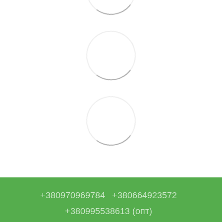
+380970969784
+380664923572
+380995538613 (опт)