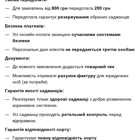
Для замовлень від
800 грн
передплата
200 грн
Передплата гарантує
резервування
обраних саджанців
Безпека платежів:
Усі онлайн-оплати захищені
сучасними системами
безпеки
Персональні дані клієнтів
не передаються третім особам
Документи:
До кожного замовлення додається
товарний чек
Можливість отримати
рахунок-фактуру
для юридичних
осіб (за потреби)
Гарантія якості саджанців:
Реалізуємо тільки
здорові саджанці
з добре розвиненою
кореневою системою.
Усі саджанці проходять
ретельний контроль
перед
відправкою.
Гарантія відповідності сорту:
Гарантуємо
повну відповідність сорту
.