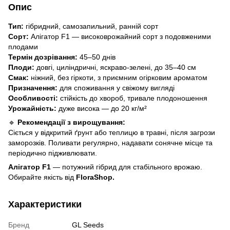
Опис
Тип:
гібридний, самозапильний, ранній сорт
Сорт:
Алігатор F1 — високоврожайний сорт з подовженими
плодами
Термін дозрівання:
45–50 днів
Плоди:
довгі, циліндричні, яскраво-зелені, до 35–40 см
Смак:
ніжний, без гіркоти, з приємним огірковим ароматом
Призначення:
для споживання у свіжому вигляді
Особливості:
стійкість до хвороб, тривале плодоношення
Урожайність:
дуже висока — до 20 кг/м²
🔹
Рекомендації з вирощування:
Сіється у відкритий ґрунт або теплицю в травні, після загрози
заморозків. Поливати регулярно, надавати сонячне місце та
періодично підживлювати.
Алігатор F1
— потужний гібрид для стабільного врожаю.
Обирайте якість від
FloraShop.
Характеристики
Бренд
GL Seeds