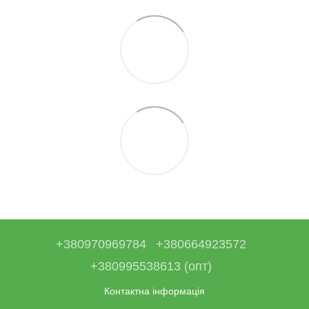
+380970969784
+380664923572
+380995538613 (опт)
Контактна інформація