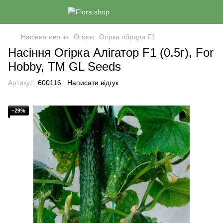
Насіння овочів
Огірок
Огірки гібриди F1
Насіння Огiрка Алiгатор F1 (0.5г), For
Hobby, TM GL Seeds
Артикул:
600116
Написати відгук
−29%