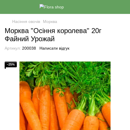
Насіння овочів
Морква
Морква "Осіння королева" 20г
Файний Урожай
Артикул:
200038
Написати відгук
−25%