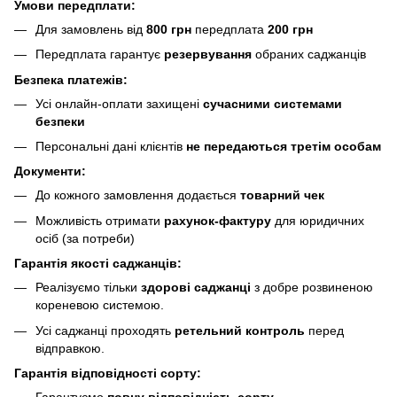
Умови передплати:
Для замовлень від
800 грн
передплата
200 грн
Передплата гарантує
резервування
обраних саджанців
Безпека платежів:
Усі онлайн-оплати захищені
сучасними системами
безпеки
Персональні дані клієнтів
не передаються третім особам
Документи:
До кожного замовлення додається
товарний чек
Можливість отримати
рахунок-фактуру
для юридичних
осіб (за потреби)
Гарантія якості саджанців:
Реалізуємо тільки
здорові саджанці
з добре розвиненою
кореневою системою.
Усі саджанці проходять
ретельний контроль
перед
відправкою.
Гарантія відповідності сорту:
Гарантуємо
повну відповідність сорту
.