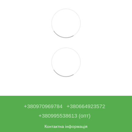
+380970969784
+380664923572
+380995538613 (опт)
Контактна інформація