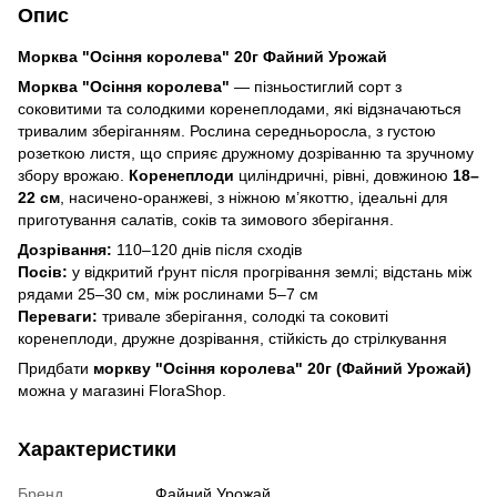
Опис
Морква "Осіння королева" 20г Файний Урожай
Морква "Осіння королева"
— пізньостиглий сорт з
соковитими та солодкими коренеплодами, які відзначаються
тривалим зберіганням. Рослина середньоросла, з густою
розеткою листя, що сприяє дружному дозріванню та зручному
збору врожаю.
Коренеплоди
циліндричні, рівні, довжиною
18–
22 см
, насичено-оранжеві, з ніжною м’якоттю, ідеальні для
приготування салатів, соків та зимового зберігання.
Дозрівання:
110–120 днів після сходів
Посів:
у відкритий ґрунт після прогрівання землі; відстань між
рядами 25–30 см, між рослинами 5–7 см
Переваги:
тривале зберігання, солодкі та соковиті
коренеплоди, дружне дозрівання, стійкість до стрілкування
Придбати
моркву "Осіння королева" 20г (Файний Урожай)
можна у магазині FloraShop.
Характеристики
Бренд
Файний Урожай