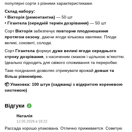
популярні сорти з різними характеристиками.
Склад набору:
•
Вікторія
(ремонтантна)
— 50 шт
•
Гігантела (середній термін дозрівання)
— 50 шт
Сорт
Вікторія
забезпечує
повторне плодоношення
протягом сезону
, даючи ягоди кількома хвилями. Плоди
великі, соковиті, солодкі.
Сорт
Гігантела
формує
дуже великі ягоди середнього
строку дозрівання
, з насиченим смаком і щільною м’якоттю.
Ідеально підходить для свіжого споживання та переробки.
Таке поєднання дозволяє отримувати врожай
довше та
більш рівномірно.
📦
Упаковка:
100 штук (саджанці з відкритою кореневою
системою)
Відгуки
2
Наталія
12.05.2026 в 18:22
Рассада хорошо упакована. Отлично приживается. Советую