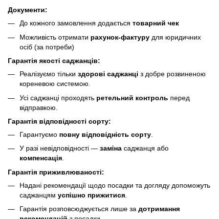
Документи:
До кожного замовлення додається
товарний чек
Можливість отримати
рахунок-фактуру
для юридичних
осіб (за потреби)
Гарантія якості саджанців:
Реалізуємо тільки
здорові саджанці
з добре розвиненою
кореневою системою.
Усі саджанці проходять
ретельний контроль
перед
відправкою.
Гарантія відповідності сорту:
Гарантуємо
повну відповідність сорту
.
У разі невідповідності —
заміна
саджанця або
компенсація
.
Гарантія приживлюваності:
Надані рекомендації щодо посадки та догляду допоможуть
саджанцям
успішно прижитися
.
Гарантія розповсюджується лише за
дотримання
рекомендацій
з посадки.