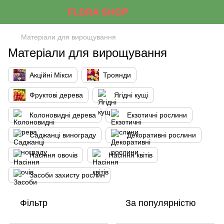
Матеріали для вирощування
Матеріали для вирощування
Акційні Мікси
Троянди
Фруктові дерева
Ягідні кущі
Колоновидні дерева
Екзотичні рослини
Саджанці винограду
Декоративні рослини
Насіння овочів
Насіння квітів
Засоби захисту рослин
Фільтр
За популярністю