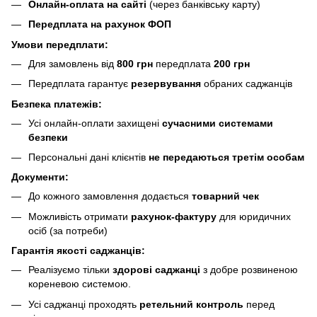
Онлайн-оплата на сайті
(через банківську карту)
Передплата на рахунок ФОП
Умови передплати:
Для замовлень від
800 грн
передплата
200 грн
Передплата гарантує
резервування
обраних саджанців
Безпека платежів:
Усі онлайн-оплати захищені
сучасними системами
безпеки
Персональні дані клієнтів
не передаються третім особам
Документи:
До кожного замовлення додається
товарний чек
Можливість отримати
рахунок-фактуру
для юридичних
осіб (за потреби)
Гарантія якості саджанців:
Реалізуємо тільки
здорові саджанці
з добре розвиненою
кореневою системою.
Усі саджанці проходять
ретельний контроль
перед