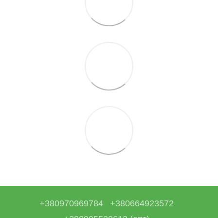
+380970969784
+380664923572