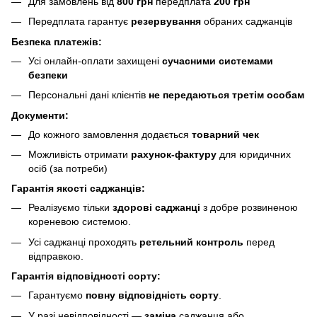
Для замовлень від
800 грн
передплата
200 грн
Передплата гарантує
резервування
обраних саджанців
Безпека платежів:
Усі онлайн-оплати захищені
сучасними системами
безпеки
Персональні дані клієнтів
не передаються третім особам
Документи:
До кожного замовлення додається
товарний чек
Можливість отримати
рахунок-фактуру
для юридичних
осіб (за потреби)
Гарантія якості саджанців:
Реалізуємо тільки
здорові саджанці
з добре розвиненою
кореневою системою.
Усі саджанці проходять
ретельний контроль
перед
відправкою.
Гарантія відповідності сорту:
Гарантуємо
повну відповідність сорту
.
У разі невідповідності —
заміна
саджанця або