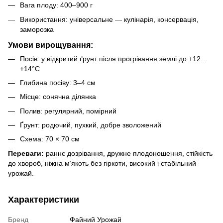
Вага плоду: 400–900 г
Використання: універсальне — кулінарія, консервація,
заморозка
Умови вирощування:
Посів: у відкритий ґрунт після прогрівання землі до +12…
+14°C
Глибина посіву: 3–4 см
Місце: сонячна ділянка
Полив: регулярний, помірний
Ґрунт: родючий, пухкий, добре зволожений
Схема: 70 × 70 см
Переваги:
раннє дозрівання, дружне плодоношення, стійкість
до хвороб, ніжна м’якоть без гіркоти, високий і стабільний
урожай.
Характеристики
Бренд
Файний Урожай