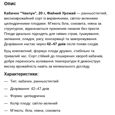
Опис
Кабачок “Чаклун”, 20 г, Файний Урожай
— ранньостиглий,
високоврожайний сорт із вирівняними, світло-зеленими
циліндричними плодами. М’якоть біла, соковита, ніжна за
структурою, відзначається приємним смаком без гіркоти.
Плоди ідеально підходять для свіжих страв, тушкування,
запікання, оладок, рагу, консервації та заморожування.
Дозрівання настає через
42–47 днів
після появи сходів.
Кущ компактний, формує плоди дружно, стабільно та
тривалий час. Сорт стійкий до поширених хвороб кабачків,
добре переносить коливання температури й демонструє
високу врожайність навіть за мінімального догляду.
Характеристики:
Тип: кабачок, ранньостиглий
Дозрівання: 42–47 днів
Форма: циліндрична
Колір плоду: світло-зелений
М’якоть: біла, ніжна, соковита