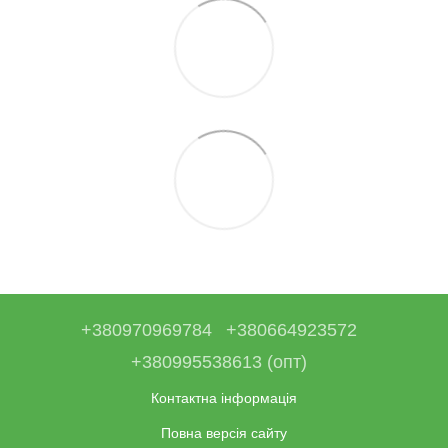
+380970969784
+380664923572
+380995538613 (опт)
Контактна інформація
Повна версія сайту