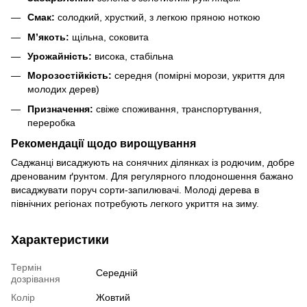
Смак:
солодкий, хрусткий, з легкою пряною ноткою
М’якоть:
щільна, соковита
Урожайність:
висока, стабільна
Морозостійкість:
середня (помірні морози, укриття для
молодих дерев)
Призначення:
свіже споживання, транспортування,
переробка
Рекомендації щодо вирощування
Саджанці висаджують на сонячних ділянках із родючим, добре
дренованим ґрунтом. Для регулярного плодоношення бажано
висаджувати поруч сорти-запилювачі. Молоді дерева в
північних регіонах потребують легкого укриття на зиму.
Характеристики
Термін
Середній
дозрівання
Колір
Жовтий