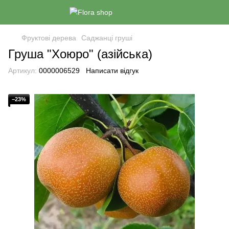
Фруктові дерева
Саджанці груші
Груша "Хоюро" (азійська)
Артикул:
0000006529
Написати відгук
−23%