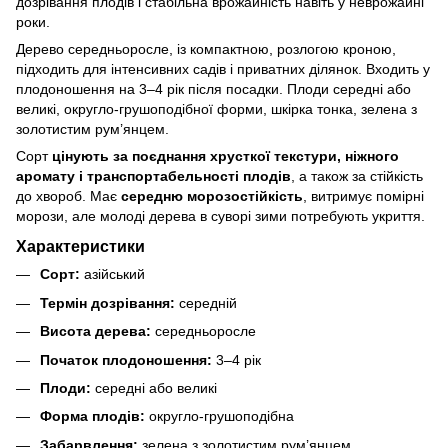
дозрівання плодів і стабільна врожайність навіть у неврожайні
роки.
Дерево середньоросле, із компактною, розлогою кроною,
підходить для інтенсивних садів і приватних ділянок. Входить у
плодоношення на 3–4 рік після посадки. Плоди середні або
великі, округло-грушоподібної форми, шкірка тонка, зелена з
золотистим рум’янцем.
Сорт
цінують за поєднання хрусткої текстури, ніжного
аромату і транспортабельності плодів
, а також за стійкість
до хвороб. Має
середню морозостійкість
, витримує помірні
морози, але молоді дерева в суворі зими потребують укриття.
Характеристики
Сорт:
азійський
Термін дозрівання:
середній
Висота дерева:
середньоросле
Початок плодоношення:
3–4 рік
Плоди:
середні або великі
Форма плодів:
округло-грушоподібна
Забарвлення:
зелена з золотистим рум’янцем