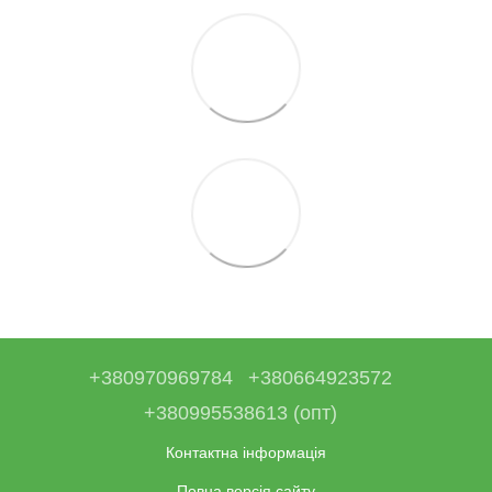
+380970969784
+380664923572
+380995538613 (опт)
Контактна інформація
Повна версія сайту