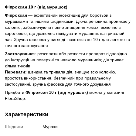
Фіпроксан 10 г (від мурашок)
Фіпроксан
— ефективний інсектицид для боротьби з
мурашками та іншими шкідниками. Діюча речовина проникає у
колонію, забезпечуючи повне знищення комах, включно з
королевою, що дозволяє ліквідувати мурашник на тривалий
час. Зручна фасовка у вигляді пакетиків по 10 г для легкого та
точного застосування.
Застосування:
розсипати або розвести препарат відповідно
до інструкції на поверхні та навколо мурашників; дія триває
кілька тижнів
Переваги:
швидка та тривала дія, знищує всю колонію,
простота використання, безпечний при правильному
застосуванні, зручна фасовка для точного дозування
Придбати
Фіпроксан 10 г (від мурашок)
можна у магазині
FloraShop.
Характеристики
Шкідники
Мурахи