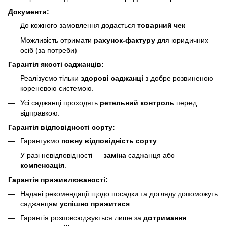
Документи:
До кожного замовлення додається
товарний чек
Можливість отримати
рахунок-фактуру
для юридичних
осіб (за потреби)
Гарантія якості саджанців:
Реалізуємо тільки
здорові саджанці
з добре розвиненою
кореневою системою.
Усі саджанці проходять
ретельний контроль
перед
відправкою.
Гарантія відповідності сорту:
Гарантуємо
повну відповідність сорту
.
У разі невідповідності —
заміна
саджанця або
компенсація
.
Гарантія приживлюваності:
Надані рекомендації щодо посадки та догляду допоможуть
саджанцям
успішно прижитися
.
Гарантія розповсюджується лише за
дотримання