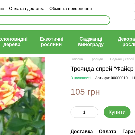
зин
Оплата і доставка
Обмін та повернення
й договір (оферта)
олоновидні
Екзотичні
Саджанці
Декора
дерева
рослини
винограду
росл
Головна
Троянди
Саджанці спрей
Троянда спрей "Файєр Р
В наявності
Артикул: 00000019
Н
105 грн
Купити
Доставка
Оплата
Гара