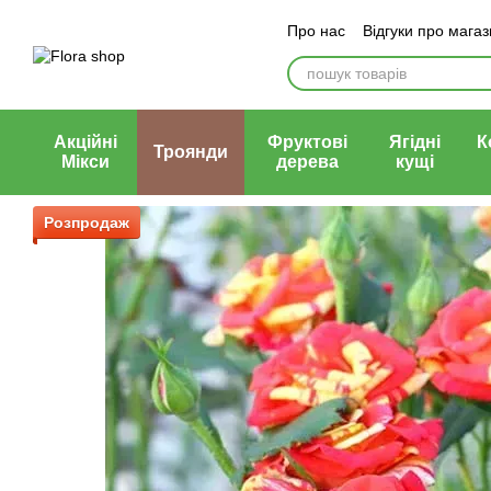
Перейти до основного контенту
Про нас
Відгуки про мага
Блог магазину
Публічни
Акційні
Фруктові
Ягідні
К
Троянди
Мікси
дерева
кущі
Розпродаж