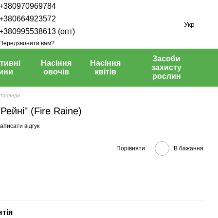
+380970969784
+380664923572
Укр
+380995538613 (опт)
Передзвонити вам?
Засоби
тивні
Насіння
Насіння
захисту
ини
овочів
квітів
рослин
 троянди
ейні" (Fire Raine)
аписати відгук
Порівняти
В бажання
нтія