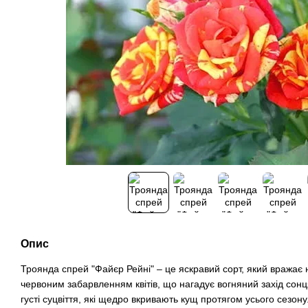
Опис
Троянда спрей "Файєр Рейні" – це яскравий сорт, який вража
червоним забарвленням квітів, що нагадує вогняний захід сонця. 
густі суцвіття, які щедро вкривають кущ протягом усього сезону