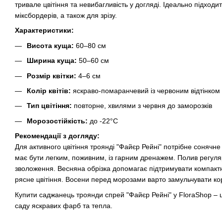
тривале цвітіння та невибагливість у догляді. Ідеально підходи
міксбордерів, а також для зрізу.
Характеристики:
Висота куща:
60–80 см
Ширина куща:
50–60 см
Розмір квітки:
4–6 см
Колір квітів:
яскраво-помаранчевий із червоним відтінком
Тип цвітіння:
повторне, хвилями з червня до заморозків
Морозостійкість:
до -22°C
Рекомендації з догляду:
Для активного цвітіння троянді "Файєр Рейні" потрібне сонячне 
має бути легким, поживним, із гарним дренажем. Полив регуля
зволоження. Весняна обрізка допомагає підтримувати компак
рясне цвітіння. Восени перед морозами варто замульчувати ко
Купити саджанець троянди спрей "Файєр Рейні" у FloraShop –
саду яскравих фарб та тепла.