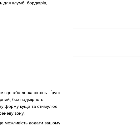
ть для клумб, бордюрів,
місце або легка півтінь. Ґрунт
рний, без надмірного
тну форму куща та стимулює
реневу зону.
 це можливість додати вашому