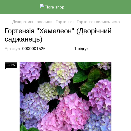
Декоративні рослини
Гортензія
Гортензія великолиста
Гортензія "Хамелеон" (Дворічний
саджанець)
Артикул:
0000001526
1 відгук
−21%