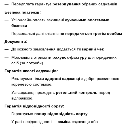
Передплата гарантує
резервування
обраних саджанців
Безпека платежів:
Усі онлайн-оплати захищені
сучасними системами
безпеки
Персональні дані клієнтів
не передаються третім особам
Документи:
До кожного замовлення додається
товарний чек
Можливість отримати
рахунок-фактуру
для юридичних
осіб (за потреби)
Гарантія якості саджанців:
Реалізуємо тільки
здорові саджанці
з добре розвиненою
кореневою системою.
Усі саджанці проходять
ретельний контроль
перед
відправкою.
Гарантія відповідності сорту:
Гарантуємо
повну відповідність сорту
.
У разі невідповідності —
заміна
саджанця або