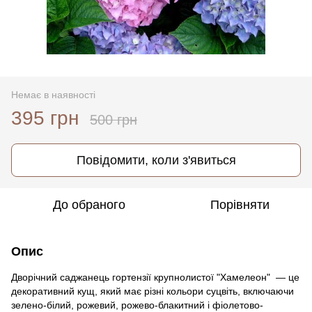
Немає в наявності
395 грн
500 грн
Повідомити, коли з'явиться
До обраного
Порівняти
Опис
Дворічний саджанець гортензії крупнолистої "Хамелеон" — це
декоративний кущ, який має різні кольори суцвіть, включаючи
зелено-білий, рожевий, рожево-блакитний і фіолетово-