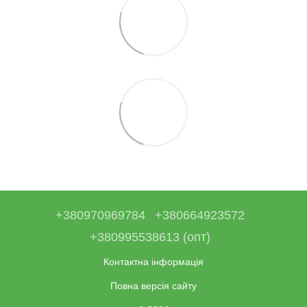
+380970969784
+380664923572
+380995538613 (опт)
Контактна інформація
Повна версія сайту