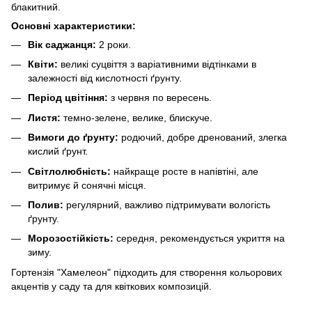
блакитний.
Основні характеристики:
Вік саджанця:
2 роки.
Квіти:
великі суцвіття з варіативними відтінками в
залежності від кислотності ґрунту.
Період цвітіння:
з червня по вересень.
Листя:
темно-зелене, велике, блискуче.
Вимоги до ґрунту:
родючий, добре дренований, злегка
кислий ґрунт.
Світлолюбність:
найкраще росте в напівтіні, але
витримує й сонячні місця.
Полив:
регулярний, важливо підтримувати вологість
ґрунту.
Морозостійкість:
середня, рекомендується укриття на
зиму.
Гортензія "Хамелеон" підходить для створення кольорових
акцентів у саду та для квіткових композицій.