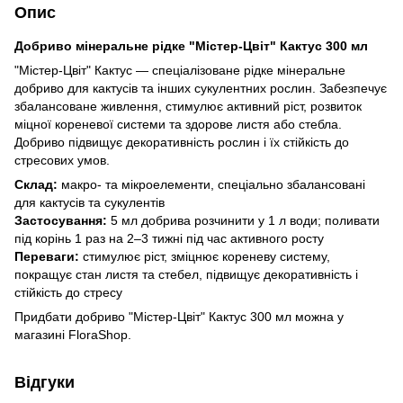
Опис
Добриво мінеральне рідке "Містер-Цвіт" Кактус 300 мл
"Містер-Цвіт" Кактус — спеціалізоване рідке мінеральне
добриво для кактусів та інших сукулентних рослин. Забезпечує
збалансоване живлення, стимулює активний ріст, розвиток
міцної кореневої системи та здорове листя або стебла.
Добриво підвищує декоративність рослин і їх стійкість до
стресових умов.
Склад:
макро- та мікроелементи, спеціально збалансовані
для кактусів та сукулентів
Застосування:
5 мл добрива розчинити у 1 л води; поливати
під корінь 1 раз на 2–3 тижні під час активного росту
Переваги:
стимулює ріст, зміцнює кореневу систему,
покращує стан листя та стебел, підвищує декоративність і
стійкість до стресу
Придбати добриво "Містер-Цвіт" Кактус 300 мл можна у
магазині FloraShop.
Відгуки