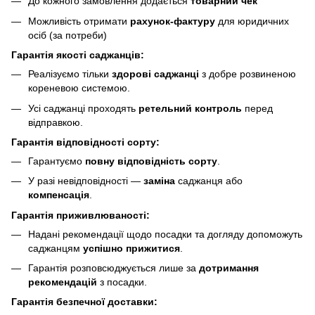
До кожного замовлення додається
товарний чек
Можливість отримати
рахунок-фактуру
для юридичних
осіб (за потреби)
Гарантія якості саджанців:
Реалізуємо тільки
здорові саджанці
з добре розвиненою
кореневою системою.
Усі саджанці проходять
ретельний контроль
перед
відправкою.
Гарантія відповідності сорту:
Гарантуємо
повну відповідність сорту
.
У разі невідповідності —
заміна
саджанця або
компенсація
.
Гарантія приживлюваності:
Надані рекомендації щодо посадки та догляду допоможуть
саджанцям
успішно прижитися
.
Гарантія розповсюджується лише за
дотримання
рекомендацій
з посадки.
Гарантія безпечної доставки: