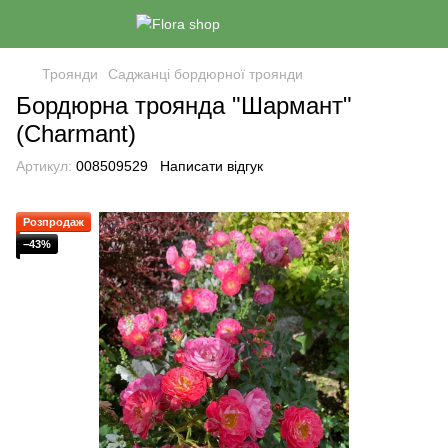
Троянди
Саджанці бордюрної троянди
Бордюрна троянда "Шармант"
(Charmant)
Артикул:
008509529
Написати відгук
Розпродаж
−43%