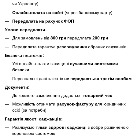
чи Укрпошту)
Онлайн-оплата на сайті
(через банківську карту)
Передплата на рахунок ФОП
Умови передплати:
Для замовлень від
800 грн
передплата
200 грн
Передплата гарантує
резервування
обраних саджанців
Безпека платежів:
Усі онлайн-оплати захищені
сучасними системами
безпеки
Персональні дані клієнтів
не передаються третім особам
Документи:
До кожного замовлення додається
товарний чек
Можливість отримати
рахунок-фактуру
для юридичних
осіб (за потреби)
Гарантія якості саджанців:
Реалізуємо тільки
здорові саджанці
з добре розвиненою
кореневою системою.