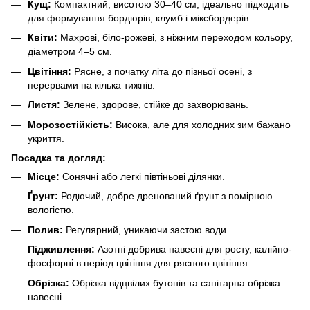
Кущ:
Компактний, висотою 30–40 см, ідеально підходить
для формування бордюрів, клумб і міксбордерів.
Квіти:
Махрові, біло-рожеві, з ніжним переходом кольору,
діаметром 4–5 см.
Цвітіння:
Рясне, з початку літа до пізньої осені, з
перервами на кілька тижнів.
Листя:
Зелене, здорове, стійке до захворювань.
Морозостійкість:
Висока, але для холодних зим бажано
укриття.
Посадка та догляд:
Місце:
Сонячні або легкі півтіньові ділянки.
Ґрунт:
Родючий, добре дренований ґрунт з помірною
вологістю.
Полив:
Регулярний, уникаючи застою води.
Підживлення:
Азотні добрива навесні для росту, калійно-
фосфорні в період цвітіння для рясного цвітіння.
Обрізка:
Обрізка відцвілих бутонів та санітарна обрізка
навесні.