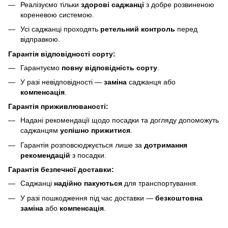
Реалізуємо тільки
здорові саджанці
з добре розвиненою
кореневою системою.
Усі саджанці проходять
ретельний контроль
перед
відправкою.
Гарантія відповідності сорту:
Гарантуємо
повну відповідність сорту
.
У разі невідповідності —
заміна
саджанця або
компенсація
.
Гарантія приживлюваності:
Надані рекомендації щодо посадки та догляду допоможуть
саджанцям
успішно прижитися
.
Гарантія розповсюджується лише за
дотримання
рекомендацій
з посадки.
Гарантія безпечної доставки:
Саджанці
надійно пакуються
для транспортування.
У разі пошкодження під час доставки —
безкоштовна
заміна
або
компенсація
.