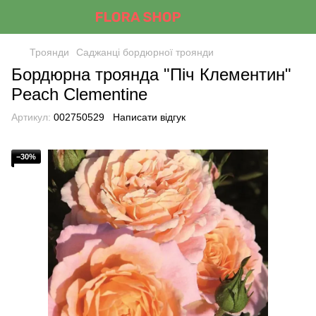
Троянди
Саджанці бордюрної троянди
Бордюрна троянда "Піч Клементин"
Peach Clementine
Артикул:
002750529
Написати відгук
−30%