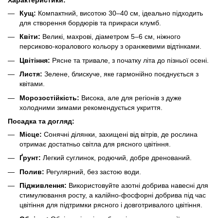
Кущ:
Компактний, висотою 30–40 см, ідеально підходить
для створення бордюрів та прикраси клумб.
Квіти:
Великі, махрові, діаметром 5–6 см, ніжного
персиково-коралового кольору з оранжевими відтінками.
Цвітіння:
Рясне та тривале, з початку літа до пізньої осені.
Листя:
Зелене, блискуче, яке гармонійно поєднується з
квітами.
Морозостійкість:
Висока, але для регіонів з дуже
холодними зимами рекомендується укриття.
Посадка та догляд:
Місце:
Сонячні ділянки, захищені від вітрів, де рослина
отримає достатньо світла для рясного цвітіння.
Ґрунт:
Легкий суглинок, родючий, добре дренований.
Полив:
Регулярний, без застою води.
Підживлення:
Використовуйте азотні добрива навесні для
стимулювання росту, а калійно-фосфорні добрива під час
цвітіння для підтримки рясного і довготривалого цвітіння.