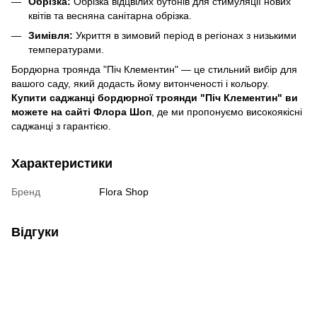
Обрізка:
Обрізка відцвілих бутонів для стимуляції нових
квітів та весняна санітарна обрізка.
Зимівля:
Укриття в зимовий період в регіонах з низькими
температурами.
Бордюрна троянда "Піч Клементин" — це стильний вибір для
вашого саду, який додасть йому витонченості і кольору.
Купити саджанці бордюрної троянди "Піч Клементин" ви
можете на сайті Флора Шоп
, де ми пропонуємо високоякісні
саджанці з гарантією.
Характеристики
Бренд
Flora Shop
Відгуки