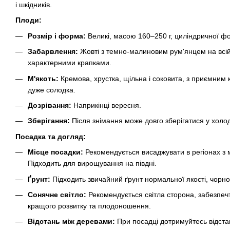
і шкідників.
Плоди:
Розмір і форма:
Великі, масою 160–250 г, циліндричної ф
Забарвлення:
Жовті з темно-малиновим рум'янцем на всій
характерними крапками.
М'якоть:
Кремова, хрустка, щільна і соковита, з приємним
дуже солодка.
Дозрівання:
Наприкінці вересня.
Зберігання:
Після знімання може довго зберігатися у холод
Посадка та догляд:
Місце посадки:
Рекомендується висаджувати в регіонах з 
Підходить для вирощування на півдні.
Ґрунт:
Підходить звичайний ґрунт нормальної якості, чорноз
Сонячне світло:
Рекомендується світла сторона, забезпеч
кращого розвитку та плодоношення.
Відстань між деревами:
При посадці дотримуйтесь відстан