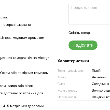
орми.
 поверхні шкірки та
Оцініть товар
 квітково-медовим ароматом,
Надіслати
ильних камерах кілька місяців.
Характеристики
Термін дозрівання
Пізній
м'яким або помірним кліматом.
Колір
Червоний
Смак
Солодкий з
ем, глина або пісок.
Розмір плоду
Великоплід
те достатнє освітлення для
Особливості
Швидкий вс
і 4–5 метрів між деревами.