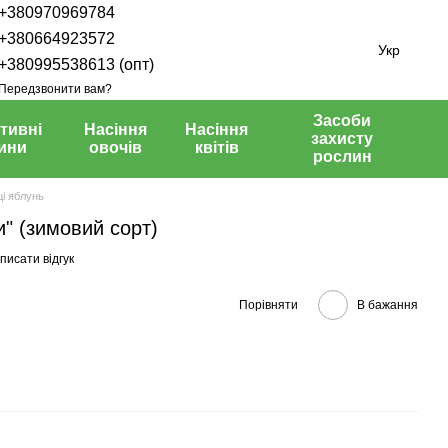
+380970969784
+380664923572
Укр
+380995538613 (опт)
Передзвонити вам?
Засоби
тивні
Насіння
Насіння
захисту
ини
овочів
квітів
рослин
і яблунь
и" (зимовий сорт)
писати відгук
Порівняти
В бажання