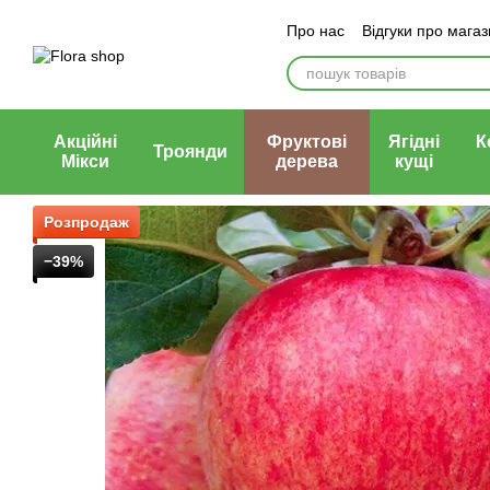
Перейти до основного контенту
Про нас
Відгуки про мага
Блог магазину
Публічни
Акційні
Фруктові
Ягідні
К
Троянди
Мікси
дерева
кущі
Розпродаж
−39%