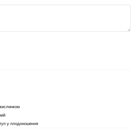
 кислинкою
ний
туп у плодоношення