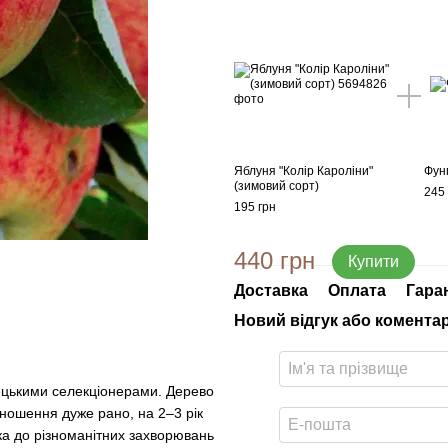
Яблуня "Колір Кароліни"
Фун
(зимовий сорт)
245 
195 грн
440 грн
Купити
Доставка
Оплата
Гара
Новий відгук або комента
мецькими селекціонерами. Дерево
ношення дуже рано, на 2–3 рік
йка до різноманітних захворювань