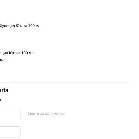
гіцид Ютака 100 мл
грн
нтія
р
Увійти за допомогою