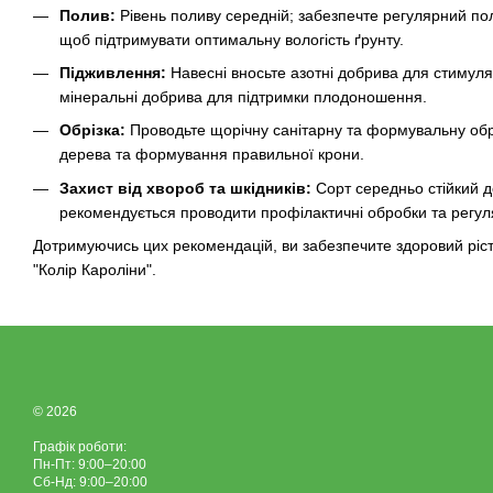
Полив:
Рівень поливу середній; забезпечте регулярний пол
щоб підтримувати оптимальну вологість ґрунту.
Підживлення:
Навесні вносьте азотні добрива для стимуляц
мінеральні добрива для підтримки плодоношення.
Обрізка:
Проводьте щорічну санітарну та формувальну обр
дерева та формування правильної крони.
Захист від хвороб та шкідників:
Сорт середньо стійкий до
рекомендується проводити профілактичні обробки та регул
Дотримуючись цих рекомендацій, ви забезпечите здоровий ріст
"Колір Кароліни".
© 2026
Графік роботи:
Пн-Пт: 9:00–20:00
Сб-Нд: 9:00–20:00