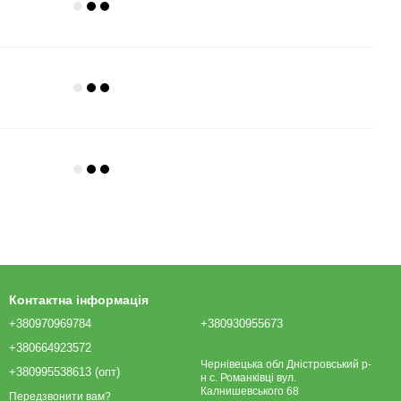
Контактна інформація
+380970969784
+380930955673
+380664923572
Чернівецька обл Дністровський р-
+380995538613 (опт)
н с. Романківці вул.
Калнишевського 68
Передзвонити вам?