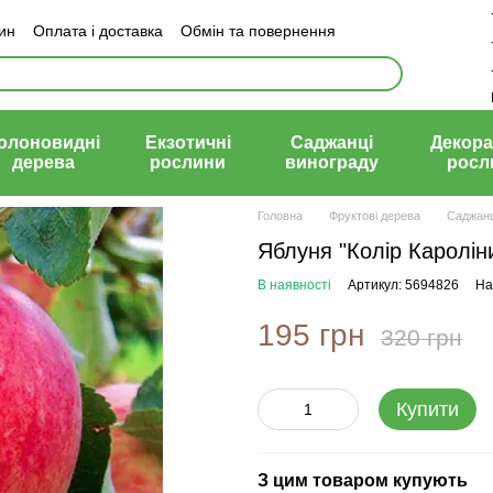
зин
Оплата і доставка
Обмін та повернення
й договір (оферта)
олоновидні
Екзотичні
Саджанці
Декора
дерева
рослини
винограду
росл
Головна
Фруктові дерева
Саджанц
Яблуня "Колір Каролін
В наявності
Артикул: 5694826
На
195 грн
320 грн
Купити
З цим товаром купують