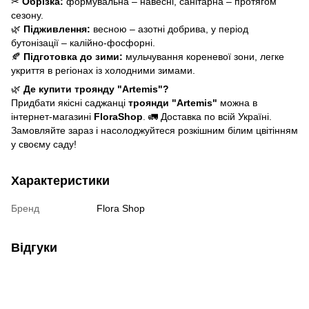
✂
Обрізка:
формувальна – навесні, санітарна – протягом
сезону.
🌿
Підживлення:
весною – азотні добрива, у період
бутонізації – калійно-фосфорні.
🍂
Підготовка до зими:
мульчування кореневої зони, легке
укриття в регіонах із холодними зимами.
🌿
Де купити троянду "Artemis"?
Придбати якісні саджанці
троянди "Artemis"
можна в
інтернет-магазині
FloraShop
. 🚛 Доставка по всій Україні.
Замовляйте зараз і насолоджуйтеся розкішним білим цвітінням
у своєму саду!
Характеристики
Бренд
Flora Shop
Відгуки