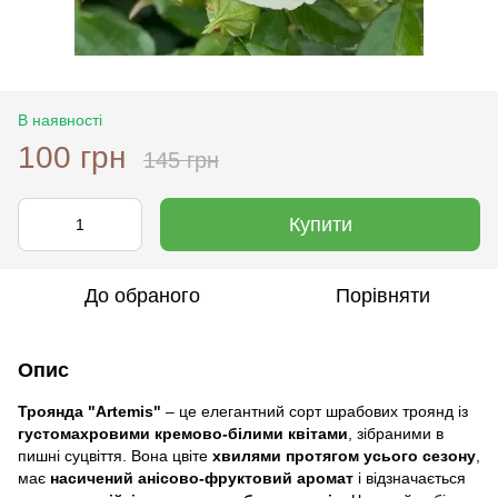
В наявності
100 грн
145 грн
Купити
До обраного
Порівняти
Опис
Троянда "Artemis"
– це елегантний сорт шрабових троянд із
густомахровими кремово-білими квітами
, зібраними в
пишні суцвіття. Вона цвіте
хвилями протягом усього сезону
,
має
насичений анісово-фруктовий аромат
і відзначається