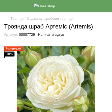
Троянди
Саджанці шрабової троянди
Троянда шраб Артеміс (Artemis)
Артикул:
00007729
Написати відгук
Розпродаж
−31%