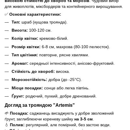
високою стійкістю до хвороб та морозів
. Чудовий вибір
для живоплотів, міксбордерів та контейнерного вирощування.
✅
Основні характеристики:
Тип:
шраб (кущова троянда).
Висота:
100-120 см.
Колір квітки:
кремово-білий.
Розмір квітки:
6-8 см, махрова (80-100 пелюсток).
Тип цвітіння:
повторне, рясне хвилями.
Аромат:
середньої інтенсивності, анісово-фруктовий.
Стійкість до хвороб:
висока.
Морозостійкість:
добра (до -25°C).
Місце посадки:
сонце або легка півтінь.
Ґрунт:
родючий, пухкий, добре дренований.
Догляд за трояндою "Artemis"
🌱
Посадка:
саджанець висаджують у добре зволожений
ґрунт, заглиблюючи кореневу шийку
на 3-5 см
.
💧
Полив:
регулярний, але помірний, без застою води.