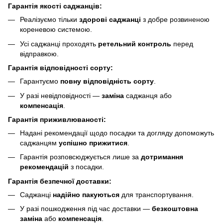
Гарантія якості саджанців:
Реалізуємо тільки
здорові саджанці
з добре розвиненою
кореневою системою.
Усі саджанці проходять
ретельний контроль
перед
відправкою.
Гарантія відповідності сорту:
Гарантуємо
повну відповідність сорту
.
У разі невідповідності —
заміна
саджанця або
компенсація
.
Гарантія приживлюваності:
Надані рекомендації щодо посадки та догляду допоможуть
саджанцям
успішно прижитися
.
Гарантія розповсюджується лише за
дотримання
рекомендацій
з посадки.
Гарантія безпечної доставки:
Саджанці
надійно пакуються
для транспортування.
У разі пошкодження під час доставки —
безкоштовна
заміна
або
компенсація
.