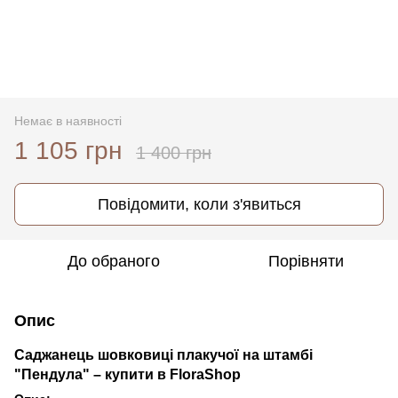
Немає в наявності
1 105 грн
1 400 грн
Повідомити, коли з'явиться
До обраного
Порівняти
Опис
Саджанець шовковиці плакучої на штамбі
"Пендула" – купити в FloraShop