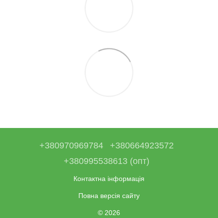
+380970969784
+380664923572
+380995538613 (опт)
Контактна інформація
Повна версія сайту
© 2026