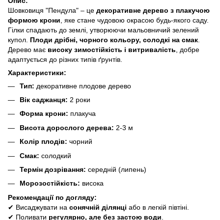
Опис:
Шовковиця "Пендула" – це
декоративне дерево з плакучою
формою крони
, яке стане чудовою окрасою будь-якого саду.
Гілки спадають до землі, утворюючи мальовничий зелений
купол.
Плоди дрібні, чорного кольору, солодкі на смак
.
Дерево має
високу зимостійкість і витривалість
, добре
адаптується до різних типів ґрунтів.
Характеристики:
Тип:
декоративне плодове дерево
Вік саджанця:
2 роки
Форма крони:
плакуча
Висота дорослого дерева:
2-3 м
Колір плодів:
чорний
Смак:
солодкий
Термін дозрівання:
середній (липень)
Морозостійкість:
висока
Рекомендації по догляду:
✔ Висаджувати на
сонячній ділянці
або в легкій півтіні.
✔ Поливати
регулярно, але без застою води
.