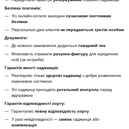
Безпека платежів:
Усі онлайн-оплати захищені
сучасними системами
безпеки
Персональні дані клієнтів
не передаються третім особам
Документи:
До кожного замовлення додається
товарний чек
Можливість отримати
рахунок-фактуру
для юридичних
осіб (за потреби)
Гарантія якості саджанців:
Реалізуємо тільки
здорові саджанці
з добре розвиненою
кореневою системою.
Усі саджанці проходять
ретельний контроль
перед
відправкою.
Гарантія відповідності сорту:
Гарантуємо
повну відповідність сорту
.
У разі невідповідності —
заміна
саджанця або
компенсація
.