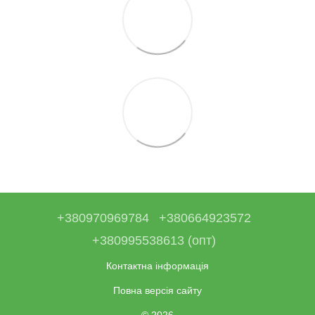
+380970969784
+380664923572
+380995538613 (опт)
Контактна інформація
Повна версія сайту