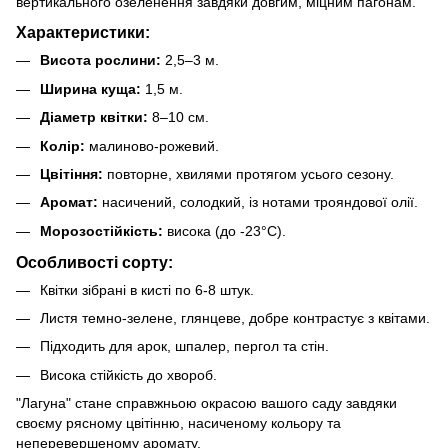
вертикального озеленення завдяки довгим, міцним пагонам.
Характеристики:
Висота рослини:
2,5–3 м.
Ширина куща:
1,5 м.
Діаметр квітки:
8–10 см.
Колір:
малиново-рожевий.
Цвітіння:
повторне, хвилями протягом усього сезону.
Аромат:
насичений, солодкий, із нотами трояндової олії.
Морозостійкість:
висока (до -23°C).
Особливості сорту:
Квітки зібрані в кисті по 6-8 штук.
Листя темно-зелене, глянцеве, добре контрастує з квітами.
Підходить для арок, шпалер, пергол та стін.
Висока стійкість до хвороб.
"Лагуна" стане справжньою окрасою вашого саду завдяки
своєму рясному цвітінню, насиченому кольору та
неперевершеному аромату.