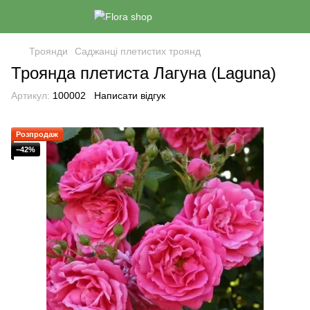
Троянди
Саджанці плетистих троянд
Троянда плетиста Лагуна (Laguna)
Артикул:
100002
Написати відгук
Розпродаж
−42%