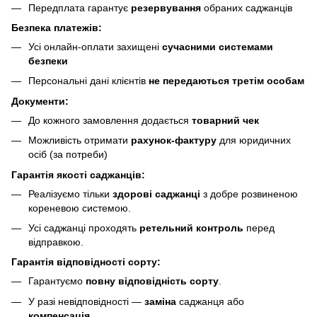
Передплата гарантує
резервування
обраних саджанців
Безпека платежів:
Усі онлайн-оплати захищені
сучасними системами
безпеки
Персональні дані клієнтів
не передаються третім особам
Документи:
До кожного замовлення додається
товарний чек
Можливість отримати
рахунок-фактуру
для юридичних
осіб (за потреби)
Гарантія якості саджанців:
Реалізуємо тільки
здорові саджанці
з добре розвиненою
кореневою системою.
Усі саджанці проходять
ретельний контроль
перед
відправкою.
Гарантія відповідності сорту:
Гарантуємо
повну відповідність сорту
.
У разі невідповідності —
заміна
саджанця або
компенсація
.