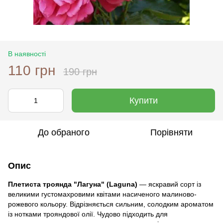
В наявності
110 грн
190 грн
Купити
До обраного
Порівняти
Опис
Плетиста троянда "Лагуна" (Laguna)
— яскравий сорт із
великими густомахровими квітами насиченого малиново-
рожевого кольору. Відрізняється сильним, солодким ароматом
із нотками трояндової олії. Чудово підходить для