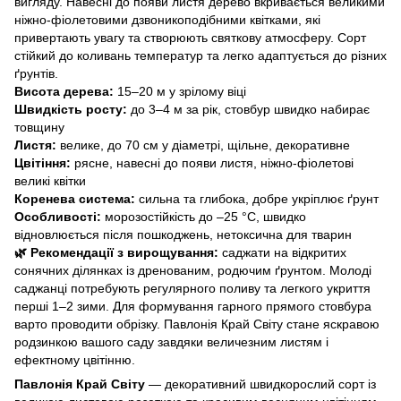
вигляду. Навесні до появи листя дерево вкривається великими
ніжно-фіолетовими дзвоникоподібними квітками, які
привертають увагу та створюють святкову атмосферу. Сорт
стійкий до коливань температур та легко адаптується до різних
ґрунтів.
Висота дерева:
15–20 м у зрілому віці
Швидкість росту:
до 3–4 м за рік, стовбур швидко набирає
товщину
Листя:
велике, до 70 см у діаметрі, щільне, декоративне
Цвітіння:
рясне, навесні до появи листя, ніжно-фіолетові
великі квітки
Коренева система:
сильна та глибока, добре укріплює ґрунт
Особливості:
морозостійкість до –25 °C, швидко
відновлюється після пошкоджень, нетоксична для тварин
🌿 Рекомендації з вирощування:
саджати на відкритих
сонячних ділянках із дренованим, родючим ґрунтом. Молоді
саджанці потребують регулярного поливу та легкого укриття
перші 1–2 зими. Для формування гарного прямого стовбура
варто проводити обрізку. Павлонія Край Світу стане яскравою
родзинкою вашого саду завдяки величезним листям і
ефектному цвітінню.
Павлонія Край Світу
— декоративний швидкорослий сорт із