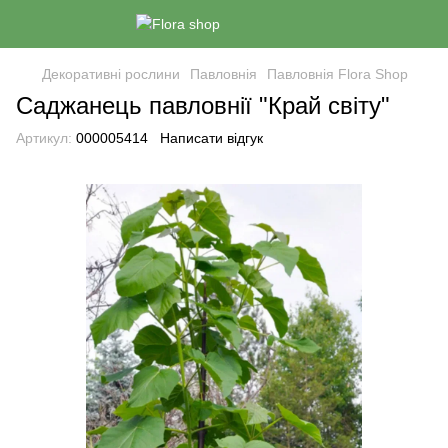
Декоративні рослини
Павловнія
Павловнія Flora Shop
Саджанець павловнії "Край світу"
Артикул:
000005414
Написати відгук