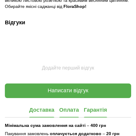
великою листовою розеткою та красивим весняним цвітінням.
Обирайте якісні саджанці від
FloraShop!
Відгуки
Додайте перший відгук
Написати відгук
Доставка
Оплата
Гарантія
Мінімальна сума замовлення на сайті
–
400 грн
Пакування замовлень
оплачується додатково
–
20 грн