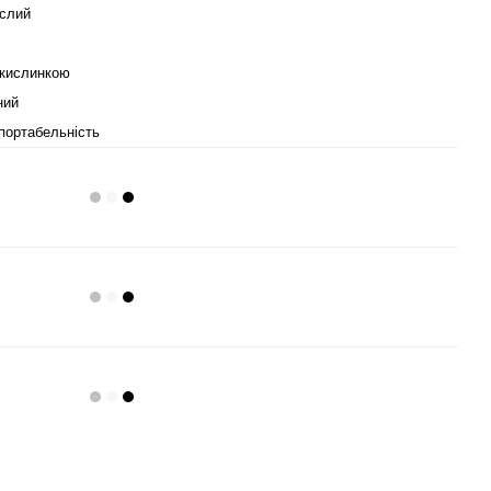
слий
 кислинкою
ний
портабельність