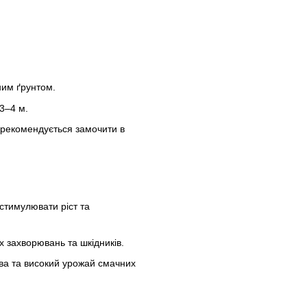
ним ґрунтом.
3–4 м.
рекомендується замочити в
стимулювати ріст та
х захворювань та шкідників.
ва та високий урожай смачних