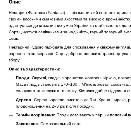
Опис
Нектарин Фантазія (Fantasia) — пізньостиглий сорт нектарина 
своїми високими смаковими якостями та високою врожайністю
адаптується до кліматичних умов України та стабільно плодонос
Сорт цінується садівниками за надійність, гарний товарний виг
смак.
Нектарини чудово підходять для споживання у свіжому вигляді, 
варення та консервації. Сорт добре переносить транспортуванн
збору.
Опис та характеристики:
Плоди:
Округлі, гладкі, з оранжево-жовтою шкіркою, покр
Маса плодів становить 170–180 г. М'якоть жовта, соковита
солодкого та кислуватого смаку. Кісточка добре відділяється
Дерево:
Середньоросле, висотою до 3 м. Крона широка, ро
плодоношення на 2–3 рік після посадки.
Термін дозрівання:
Плоди дозрівають у першій половині в
Запилення:
Самозапильний сорт.