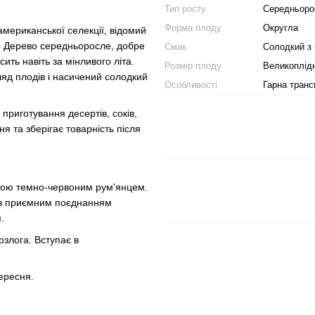
Тип росту
Середньоро
Форма плоду
Округла
американської селекції, відомий
. Дерево середньоросле, добре
Смак
Солодкий з
ить навіть за мінливого літа.
Розмір плоду
Великоплід
ляд плодів і насичений солодкий
Особливості
Гарна транс
приготування десертів, соків,
я та зберігає товарність після
итою темно-червоним рум'янцем.
, з приємним поєднанням
.
злога. Вступає в
ересня.