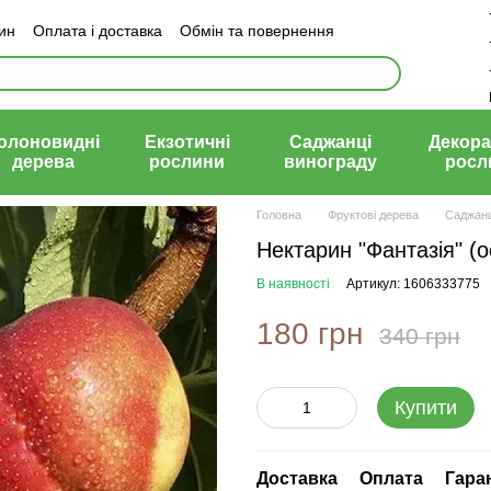
зин
Оплата і доставка
Обмін та повернення
й договір (оферта)
олоновидні
Екзотичні
Саджанці
Декора
дерева
рослини
винограду
росл
Головна
Фруктові дерева
Саджанц
Нектарин "Фантазія" (ос
В наявності
Артикул: 1606333775
180 грн
340 грн
Купити
Доставка
Оплата
Гара