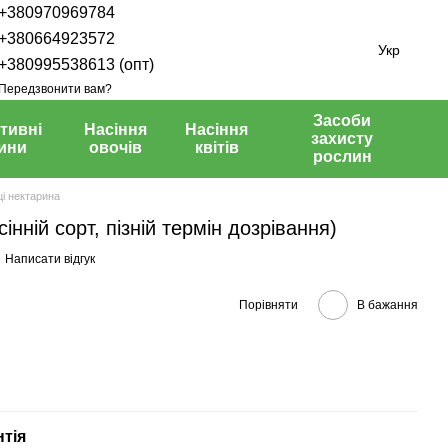
+380970969784
+380664923572
Укр
+380995538613 (опт)
Передзвонити вам?
Засоби
тивні
Насіння
Насіння
захисту
ини
овочів
квітів
рослин
і нектарина
інній сорт, пізній термін дозрівання)
Написати відгук
Порівняти
В бажання
нтія