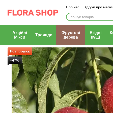
Перейти до основного контенту
Про нас
Відгуки про мага
Блог магазину
Публічни
Акційні
Фруктові
Ягідні
К
Троянди
Мікси
дерева
кущі
Розпродаж
−47%