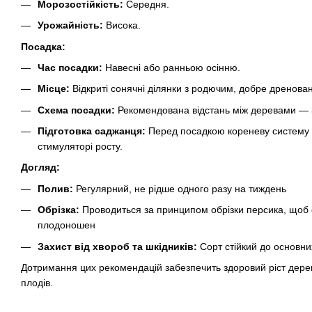
Морозостійкість:
Середня.
Урожайність:
Висока.
Посадка:
Час посадки:
Навесні або ранньою осінню.
Місце:
Відкриті сонячні ділянки з родючим, добре дренова
Схема посадки:
Рекомендована відстань між деревами — 
Підготовка саджанця:
Перед посадкою кореневу систему 
стимуляторі росту.
Догляд:
Полив:
Регулярний, не рідше одного разу на тиждень
Обрізка:
Проводиться за принципом обрізки персика, щоб 
плодоношен
Захист від хвороб та шкідників:
Сорт стійкий до основни
Дотримання цих рекомендацій забезпечить здоровий ріст дере
плодів.