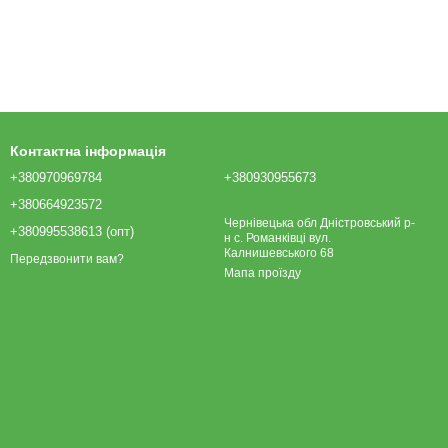
Контактна інформація
+380970969784
+380930955673
+380664923572
Чернівецька обл Дністровський р-
+380995538613 (опт)
н с. Романківці вул.
Калнишевського 68
Передзвонити вам?
Мапа проїзду