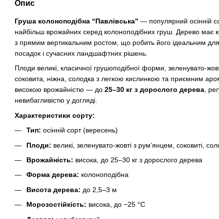
Опис
Груша колоноподібна “Павлівська”
— популярний осінній со
найбільш врожайних серед колоноподібних груш. Дерево має 
з прямим вертикальним ростом, що робить його ідеальним для
посадок і сучасних ландшафтних рішень.
Плоди великі, класичної грушоподібної форми, зеленувато-жовт
соковита, ніжна, солодка з легкою кислинкою та приємним аро
високою врожайністю — до
25–30 кг з дорослого дерева
, ре
невибагливістю у догляді.
Характеристики сорту:
Тип:
осінній сорт (вересень)
Плоди:
великі, зеленувато-жовті з рум’янцем, соковиті, сол
Врожайність:
висока, до 25–30 кг з дорослого дерева
Форма дерева:
колоноподібна
Висота дерева:
до 2,5–3 м
Морозостійкість:
висока, до −25 °C