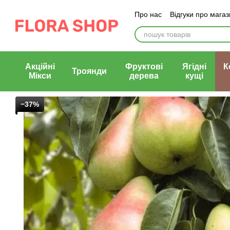
Перейти до основного контенту
Про нас
Відгуки про мага
Блог магазину
Публічни
Акційні
Фруктові
Ягідні
К
Троянди
Мікси
дерева
кущі
−37%