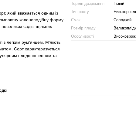
Термін дозрівання
Пізній
Тип росту
Низькоросл
рт, який вважається одним із
компактну колоноподібну форму
Смак
Солодкий
 невеликих садів, щільних
Розмір плоду
Великоплід
Особливості
Високоврож
і з легким рум’янцем. М’якоть
матом. Сорт характеризується
гулярним плодоношенням та
одкі