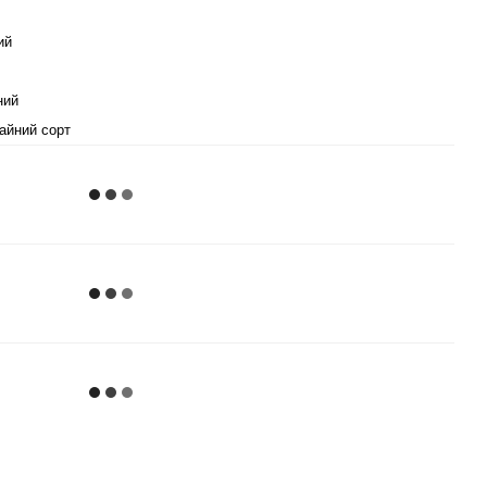
ий
ний
айний сорт