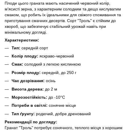
Плоди цього граната мають насичений червоний колір,
м'ясисті зерна, з характерним солодким та дещо кислуватим
смаком, що робить їх ідеальними для свіжого споживання та
приготування смачних десертів. Сорт "Троль" є стійким до
хвороб, що забезпечує стабільний урожай навіть при
мінімальному догляді.
Характеристики:
Тип:
середній сорт
Колір плоду:
яскраво-червоний
Смак:
солодкий з легкою кислинкою
Розмір плоду:
середній, до 250 г
Час дозрівання:
осінь
Висота дерева:
до 2 м
Морозостійкість:
до -10°C
Потреби в світлі:
сонячне місце
Тип ґрунту:
родючий, добре дренований
Рекомендації по догляду:
Гранат "Троль" потребує сонячного, теплого місця з хорошим