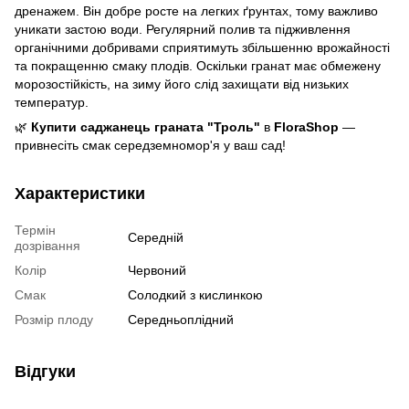
дренажем. Він добре росте на легких ґрунтах, тому важливо
уникати застою води. Регулярний полив та підживлення
органічними добривами сприятимуть збільшенню врожайності
та покращенню смаку плодів. Оскільки гранат має обмежену
морозостійкість, на зиму його слід захищати від низьких
температур.
🌿
Купити саджанець граната "Троль"
в
FloraShop
—
привнесіть смак середземномор'я у ваш сад!
Характеристики
Термін
Середній
дозрівання
Колір
Червоний
Смак
Солодкий з кислинкою
Розмір плоду
Середньоплідний
Відгуки