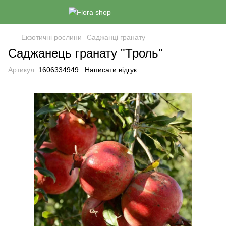
Екзотичні рослини
Саджанці гранату
Саджанець гранату "Троль"
Артикул:
1606334949
Написати відгук