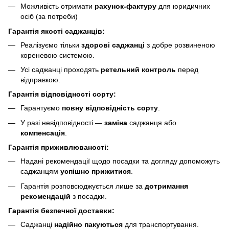
Можливість отримати
рахунок-фактуру
для юридичних
осіб (за потреби)
Гарантія якості саджанців:
Реалізуємо тільки
здорові саджанці
з добре розвиненою
кореневою системою.
Усі саджанці проходять
ретельний контроль
перед
відправкою.
Гарантія відповідності сорту:
Гарантуємо
повну відповідність сорту
.
У разі невідповідності —
заміна
саджанця або
компенсація
.
Гарантія приживлюваності:
Надані рекомендації щодо посадки та догляду допоможуть
саджанцям
успішно прижитися
.
Гарантія розповсюджується лише за
дотримання
рекомендацій
з посадки.
Гарантія безпечної доставки:
Саджанці
надійно пакуються
для транспортування.