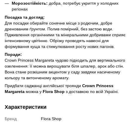
Морозостійкість:
добра, потребує укриття у холодних
регіонах
Посадка та догляд:
Для посадки обирайте сонячне місце з родючим, добре
дренованим ґрунтом. Полив помірний, без застою води.
Підживлення органічними та мінеральними добривами сприяє
інтенсивному цвітінню. Обрізку проводять навесні для
формування куща та стимулювання росту нових пагонів.
Поради:
Crown Princess Margareta чудово підходить для вертикального
озеленення: її можна вирощувати біля шпалер, арок або стін.
Вона стане розкішним акцентом у саду завдяки насиченому
кольору та витонченому аромату.
Придбати саджанці англійської троянди
Crown Princess
Margareta
можна у
Flora Shop
з доставкою по всій Україні.
Характеристики
Бренд
Flora Shop