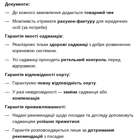
Документи:
До кожного замовлення додається
товарний чек
Можливість отримати
рахунок-фактуру
для юридичних
осіб (за потреби)
Гарантія якості саджанців:
Реалізуємо тільки
здорові саджанці
з добре розвиненою
кореневою системою.
Усі саджанці проходять
ретельний контроль
перед
відправкою.
Гарантія відповідності сорту:
Гарантуємо
повну відповідність сорту
.
У разі невідповідності —
заміна
саджанця або
компенсація
.
Гарантія приживлюваності:
Надані рекомендації щодо посадки та догляду допоможуть
саджанцям
успішно прижитися
.
Гарантія розповсюджується лише за
дотримання
рекомендацій
з посадки.