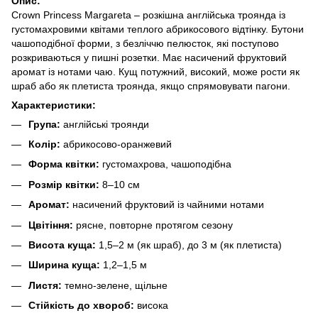
Опис:
Crown Princess Margareta – розкішна англійська троянда із
густомахровими квітами теплого абрикосового відтінку. Бутони
чашоподібної форми, з безліччю пелюсток, які поступово
розкриваються у пишні розетки. Має насичений фруктовий
аромат із нотами чаю. Кущ потужний, високий, може рости як
шраб або як плетиста троянда, якщо спрямовувати пагони.
Характеристики:
Група:
англійські троянди
Колір:
абрикосово-оранжевий
Форма квітки:
густомахрова, чашоподібна
Розмір квітки:
8–10 см
Аромат:
насичений фруктовий із чайними нотами
Цвітіння:
рясне, повторне протягом сезону
Висота куща:
1,5–2 м (як шраб), до 3 м (як плетиста)
Ширина куща:
1,2–1,5 м
Листя:
темно-зелене, щільне
Стійкість до хвороб:
висока