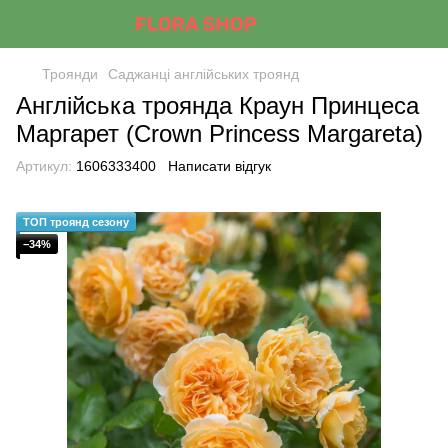
Троянди
Саджанці англійських троянд
Англійська троянда Краун Принцеса
Маргарет (Crown Princess Margareta)
Артикул:
1606333400
Написати відгук
ТОП троянд сезону
−34%