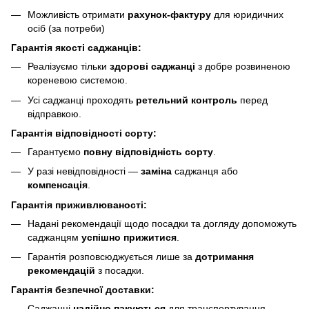
Можливість отримати
рахунок-фактуру
для юридичних
осіб (за потреби)
Гарантія якості саджанців:
Реалізуємо тільки
здорові саджанці
з добре розвиненою
кореневою системою.
Усі саджанці проходять
ретельний контроль
перед
відправкою.
Гарантія відповідності сорту:
Гарантуємо
повну відповідність сорту
.
У разі невідповідності —
заміна
саджанця або
компенсація
.
Гарантія приживлюваності:
Надані рекомендації щодо посадки та догляду допоможуть
саджанцям
успішно прижитися
.
Гарантія розповсюджується лише за
дотримання
рекомендацій
з посадки.
Гарантія безпечної доставки:
Саджанці
надійно пакуються
для транспортування.