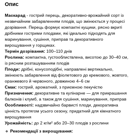
Опис
Маскарад
- гострий перець, декоративно-врожайний сорт із
незвичайним забарвленням плодів, що змінюється у процесі
дозрівання. Перець формує компактні кущики, рясно вкриті
дрібними гострими плодами, які ідеально підходять для
маринування, сушіння, приправ та декоративного
вирощування у горщиках.
Термін дозрівання:
100–110 днів
Рослина:
компактна, густооблиствлена, висотою до 30–40 см,
із рясним розташуванням плодів
Плоди:
дрібні, конусоподібні, направлені вертикально,
змінюють забарвлення від фіолетового до кремового, жовтого,
оранжевого й червоного, довжиною 4–6 см
Смак:
гострий, ароматний, з приємною пекучістю
Призначення:
декоративне та кулінарне — для прикрашання
балконів і клумб, а також для сушіння, маринування, приправ
Особливості:
надзвичайно барвисті плоди, декоративна
цінність протягом усього сезону, придатний для кімнатного
вирощування
Урожайність:
до 2 кг/м² або 20–30 плодів з рослини
🔹
Рекомендації з вирощування: