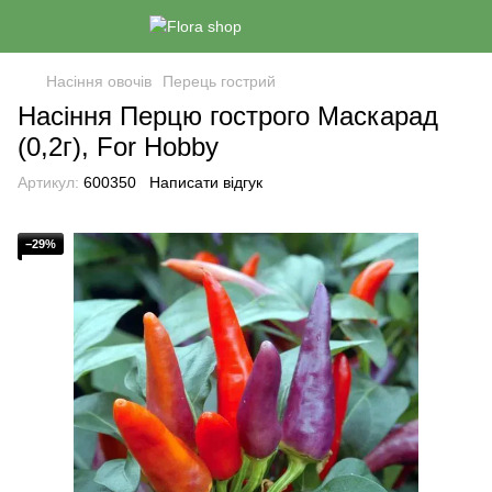
Насіння овочів
Перець гострий
Насіння Перцю гострого Маскарад
(0,2г), For Hobby
Артикул:
600350
Написати відгук
−29%