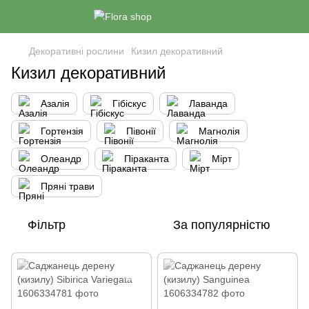
Декоративні рослини
Кизил декоративний
Кизил декоративний
Азалія
Гібіскус
Лаванда
Гортензія
Півонії
Магнолія
Олеандр
Піраканта
Мірт
Пряні трави
Фільтр
За популярністю