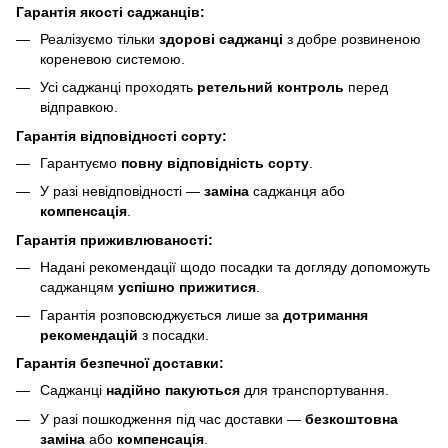
Гарантія якості саджанців:
Реалізуємо тільки
здорові саджанці
з добре розвиненою
кореневою системою.
Усі саджанці проходять
ретельний контроль
перед
відправкою.
Гарантія відповідності сорту:
Гарантуємо
повну відповідність сорту
.
У разі невідповідності —
заміна
саджанця або
компенсація
.
Гарантія приживлюваності:
Надані рекомендації щодо посадки та догляду допоможуть
саджанцям
успішно прижитися
.
Гарантія розповсюджується лише за
дотримання
рекомендацій
з посадки.
Гарантія безпечної доставки:
Саджанці
надійно пакуються
для транспортування.
У разі пошкодження під час доставки —
безкоштовна
заміна
або
компенсація
.