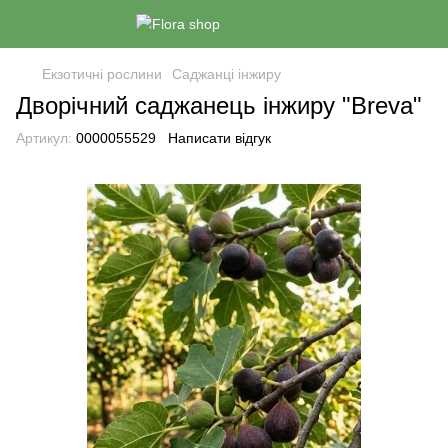
Екзотичні рослини
Саджанці інжиру
Дворічний саджанець інжиру "Breva"
Артикул:
0000055529
Написати відгук