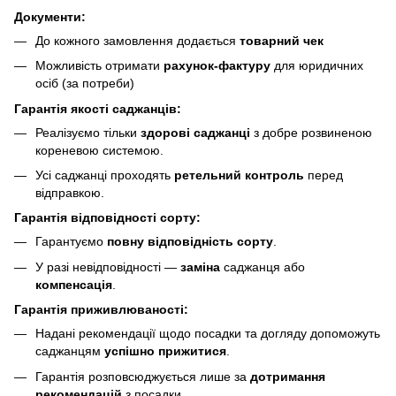
Документи:
До кожного замовлення додається
товарний чек
Можливість отримати
рахунок-фактуру
для юридичних
осіб (за потреби)
Гарантія якості саджанців:
Реалізуємо тільки
здорові саджанці
з добре розвиненою
кореневою системою.
Усі саджанці проходять
ретельний контроль
перед
відправкою.
Гарантія відповідності сорту:
Гарантуємо
повну відповідність сорту
.
У разі невідповідності —
заміна
саджанця або
компенсація
.
Гарантія приживлюваності:
Надані рекомендації щодо посадки та догляду допоможуть
саджанцям
успішно прижитися
.
Гарантія розповсюджується лише за
дотримання
рекомендацій
з посадки.