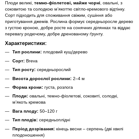
Плоди великі,
темно-фіолетові, майже чорні
, овальні, з
соковитою та солодкою м’якоттю світло-кремового відтінку.
Сорт підходить для споживання свіжим, сушіння або
приготування джемів. Рослина формує середньоросле дерево
з густою кроною, добре росте на сонячних ділянках та віддає
перевагу родючому, добре дренованому ґрунту.
Характеристики:
Тип рослини:
плодовий кущ/дерево
Сорт:
Breva
Тип росту:
середньорослий
Висота дорослої рослини:
2–4 м
Форма крони:
густа, розлога
Плоди:
овальні, темно-фіолетові, соковиті, солодкі,
м’якоть кремова
Вага плоду:
50–120 г
Тип плодів:
середньоплідні
Період дозрівання:
кінець весни – серпень (дві хвилі
плодоношення)