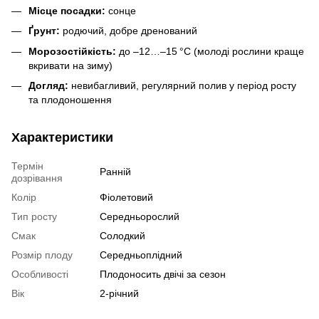
Місце посадки:
сонце
Ґрунт:
родючий, добре дренований
Морозостійкість:
до –12…–15 °C (молоді рослини краще
вкривати на зиму)
Догляд:
невибагливий, регулярний полив у період росту
та плодоношення
Характеристики
Термін
Ранній
дозрівання
Колір
Фіолетовий
Тип росту
Середньорослий
Смак
Солодкий
Розмір плоду
Середньоплідний
Особливості
Плодоносить двічі за сезон
Вік
2-річний