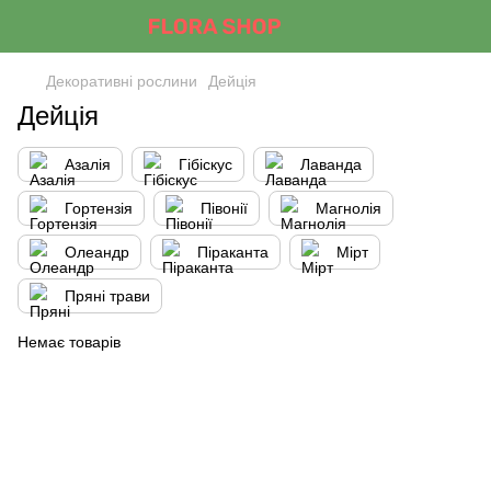
Декоративні рослини
Дейція
Дейція
Азалія
Гібіскус
Лаванда
Гортензія
Півонії
Магнолія
Олеандр
Піраканта
Мірт
Пряні трави
Немає товарів