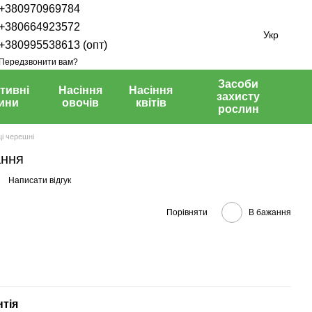
+380970969784
+380664923572
Укр
+380995538613 (опт)
Передзвонити вам?
Засоби
тивні
Насіння
Насіння
захисту
ини
овочів
квітів
рослин
і черешні
ання
Написати відгук
Порівняти
В бажання
нтія