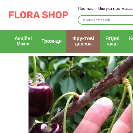
Перейти до основного контенту
Про нас
Відгуки про мага
Блог магазину
Публічни
Акційні
Фруктові
Ягідні
К
Троянди
Мікси
дерева
кущі