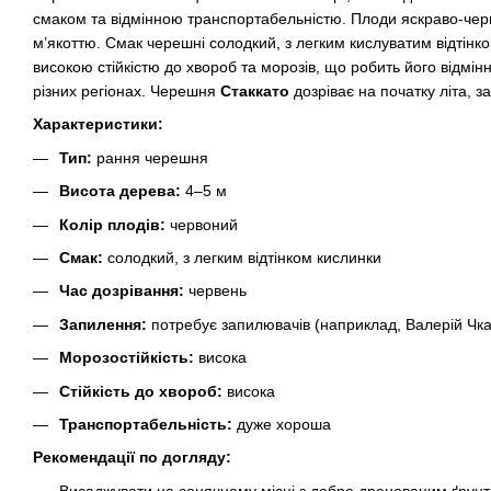
смаком та відмінною транспортабельністю. Плоди яскраво-черв
м’якоттю. Смак черешні солодкий, з легким кислуватим відтінк
високою стійкістю до хвороб та морозів, що робить його відм
різних регіонах. Черешня
Стаккато
дозріває на початку літа, 
Характеристики:
Тип:
рання черешня
Висота дерева:
4–5 м
Колір плодів:
червоний
Смак:
солодкий, з легким відтінком кислинки
Час дозрівання:
червень
Запилення:
потребує запилювачів (наприклад, Валерій Чка
Морозостійкість:
висока
Стійкість до хвороб:
висока
Транспортабельність:
дуже хороша
Рекомендації по догляду:
Висаджувати на сонячному місці з добре дренованим ґрунт