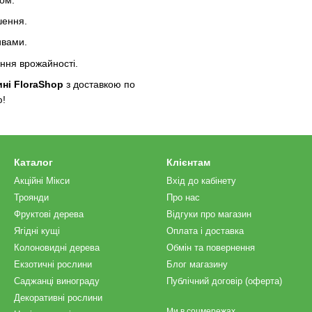
шення.
ивами.
ення врожайності.
ині FloraShop
з доставкою по
ю!
Каталог
Клієнтам
Акційні Мікси
Вхід до кабінету
Троянди
Про нас
Фруктові дерева
Відгуки про магазин
Ягідні кущі
Оплата і доставка
Колоновидні дерева
Обмін та повернення
Екзотичні рослини
Блог магазину
Саджанці винограду
Публічний договір (оферта)
Декоративні рослини
Ми в соцмережах