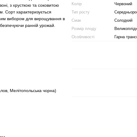
Колір
Червоний
оні, з хрусткою та соковитою
ом. Сорт характеризується
Тип росту
Середньоро
інним вибором для вирощування в
Смак
Солодкий
забезпечуючи ранній урожай.
Розмір плоду
Великоплід
Особливості
Гарна транс
лов, Мелітопольська чорна)
ом.