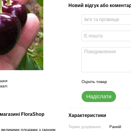
Новий відгук або комента
Оцініть товар
Надіслати
магазині FloraShop
Характеристики
Термін дозрівання
Ранній
ся великими плодами з гарним