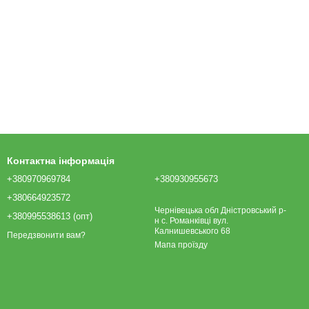
Контактна інформація
+380970969784
+380930955673
+380664923572
Чернівецька обл Дністровський р-
+380995538613 (опт)
н с. Романківці вул.
Калнишевського 68
Передзвонити вам?
Мапа проїзду