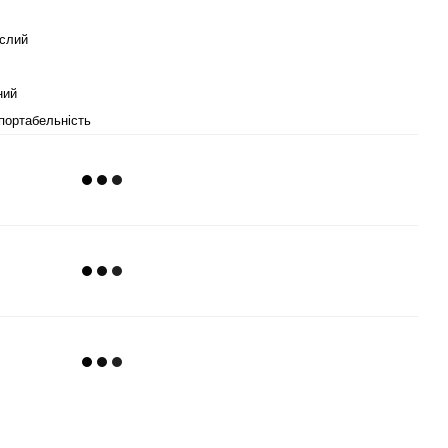
слий
ний
портабельність