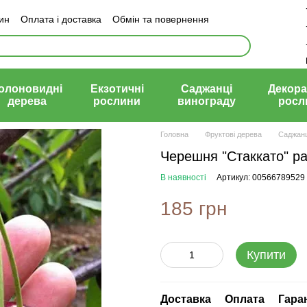
зин
Оплата і доставка
Обмін та повернення
й договір (оферта)
олоновидні
Екзотичні
Саджанці
Декора
дерева
рослини
винограду
росл
Головна
Фруктові дерева
Саджанц
Черешня "Стаккато" р
В наявності
Артикул: 00566789529
185 грн
Купити
Доставка
Оплата
Гара