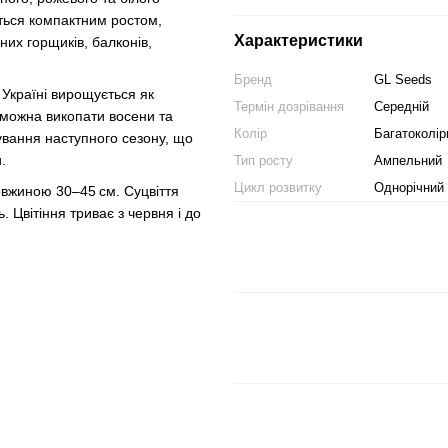
ться компактним ростом,
Характеристики
них горщиків, балконів,
Бренд
GL Seeds
 Україні вирощується як
Термін дозрівання
Середній
і можна викопати восени та
Колір
Багатоколір
ування наступного сезону, що
.
Тип росту
Ампельний
Цикл розвитку
Однорічний
овжиною 30–45 см. Суцвіття
. Цвітіння триває з червня і до