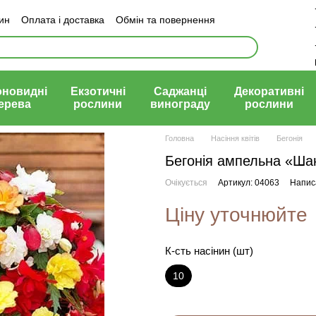
зин
Оплата і доставка
Обмін та повернення
й договір (оферта)
оновидні
Екзотичні
Саджанці
Декоративні
ерева
рослини
винограду
рослини
Головна
Насіння квітів
Бегонія
Бегонія ампельна «Ша
Очікується
Артикул: 04063
Написа
Ціну уточнюйте
К-сть насінин (шт)
10