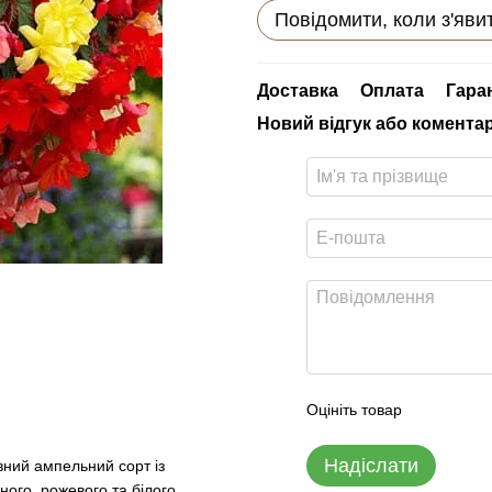
Повідомити, коли з'яви
Доставка
Оплата
Гара
Новий відгук або комента
Оцініть товар
Надіслати
ний ампельний сорт із
ного, рожевого та білого