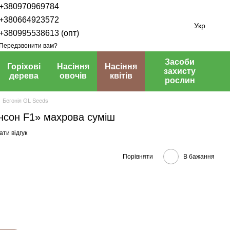
+380970969784
+380664923572
Укр
+380995538613 (опт)
Передзвонити вам?
Засоби
Горіхові
Насіння
Насіння
захисту
дерева
овочів
квітів
рослин
Бегонія GL Seeds
нсон F1» махрова суміш
ти відгук
Порівняти
В бажання