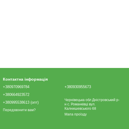
Контактна інформація
+380970969784
+380930955673
+380664923572
Чернівецька обл Дністровський р-
+380995538613 (опт)
н с. Романківці вул.
Калнишевського 68
Передзвонити вам?
Мапа проїзду