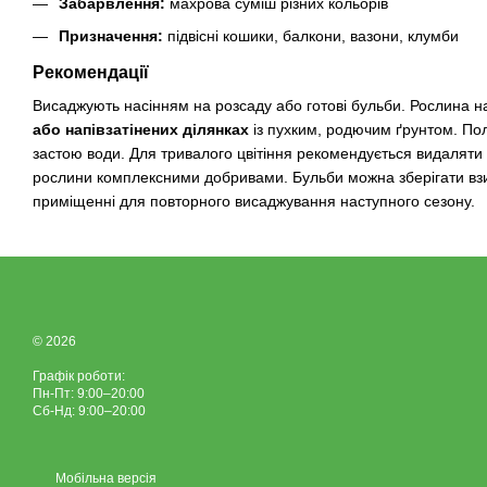
Забарвлення:
махрова суміш різних кольорів
Призначення:
підвісні кошики, балкони, вазони, клумби
Рекомендації
Висаджують насінням на розсаду або готові бульби. Рослина 
або напівзатінених ділянках
із пухким, родючим ґрунтом. Пол
застою води. Для тривалого цвітіння рекомендується видаляти в
рослини комплексними добривами. Бульби можна зберігати вз
приміщенні для повторного висаджування наступного сезону.
© 2026
Графік роботи:
Пн-Пт: 9:00–20:00
Сб-Нд: 9:00–20:00
Мобільна версія