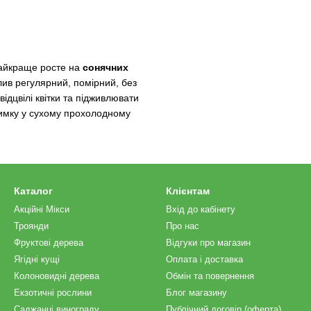
найкраще росте на
сонячних
ив регулярний, помірний, без
ідцвілі квітки та підживлювати
имку у сухому прохолодному
Каталог
Клієнтам
Акційні Мікси
Вхід до кабінету
Троянди
Про нас
Фруктові дерева
Відгуки про магазин
Ягідні кущі
Оплата і доставка
Колоновидні дерева
Обмін та повернення
Екзотичні рослини
Блог магазину
Саджанці винограду
Публічний договір (оферта)