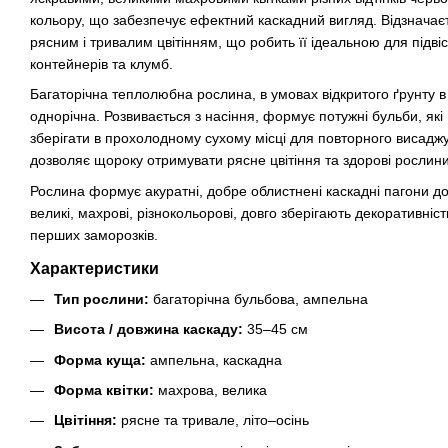
кольору, що забезпечує ефектний каскадний вигляд. Відзначає
рясним і тривалим цвітінням, що робить її ідеальною для підвіс
контейнерів та клумб.
Багаторічна теплолюбна рослина, в умовах відкритого ґрунту в
однорічна. Розвивається з насіння, формує потужні бульби, як
зберігати в прохолодному сухому місці для повторного висадж
дозволяє щороку отримувати рясне цвітіння та здорові рослини
Рослина формує акуратні, добре облистнені каскадні пагони д
великі, махрові, різнокольорові, довго зберігають декоративність
перших заморозків.
Характеристики
Тип рослини:
багаторічна бульбова, ампельна
Висота / довжина каскаду:
35–45 см
Форма куща:
ампельна, каскадна
Форма квітки:
махрова, велика
Цвітіння:
рясне та тривале, літо–осінь