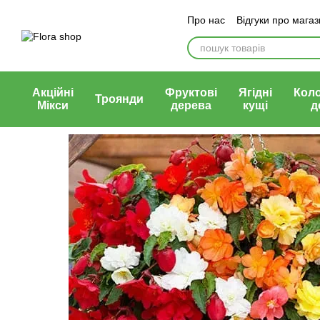
Перейти до основного контенту
Про нас
Відгуки про мага
Блог магазину
Публічни
Акційні
Фруктові
Ягідні
Кол
Троянди
Мікси
дерева
кущі
д