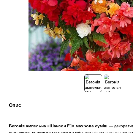
Опис
Бегонія ампельна «Шансон F1» махрова суміш
— декоратив
яскравими, великими махровими квітками різних відтінків черво