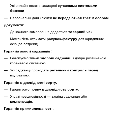
Усі онлайн-оплати захищені
сучасними системами
безпеки
Персональні дані клієнтів
не передаються третім особам
Документи:
До кожного замовлення додається
товарний чек
Можливість отримати
рахунок-фактуру
для юридичних
осіб (за потреби)
Гарантія якості саджанців:
Реалізуємо тільки
здорові саджанці
з добре розвиненою
кореневою системою.
Усі саджанці проходять
ретельний контроль
перед
відправкою.
Гарантія відповідності сорту:
Гарантуємо
повну відповідність сорту
.
У разі невідповідності —
заміна
саджанця або
компенсація
.
Гарантія приживлюваності: