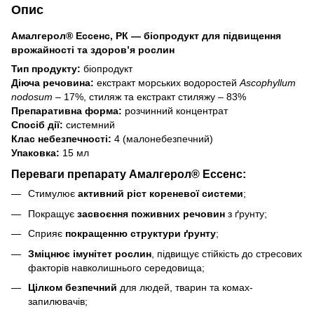
Опис
Амалгерол® Ессенс, РК — біопродукт для підвищення
врожайності та здоров’я рослин
Тип продукту:
біопродукт
Діюча речовина:
екстракт морських водоростей
Ascophyllum
nodosum
– 17%, стиляж та екстракт стиляжу – 83%
Препаративна форма:
розчинний концентрат
Спосіб дії:
системний
Клас небезпечності:
4 (малонебезпечний)
Упаковка:
15 мл
Переваги препарату Амалгерол® Ессенс:
Стимулює
активний ріст кореневої системи
;
Покращує
засвоєння поживних речовин
з ґрунту;
Сприяє
покращенню структури ґрунту
;
Зміцнює імунітет рослин
, підвищує стійкість до стресових
факторів навколишнього середовища;
Цілком безпечний
для людей, тварин та комах-
запилювачів;