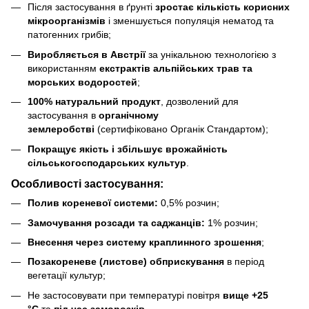
Після застосування в ґрунті
зростає кількість корисних
мікроорганізмів
і зменшується популяція нематод та
патогенних грибів;
Виробляється в Австрії
за унікальною технологією з
використанням
екстрактів альпійських трав та
морських водоростей
;
100% натуральний продукт
, дозволений для
застосування в
органічному
землеробстві
(сертифіковано Органік Стандартом);
Покращує якість і збільшує врожайність
сільськогосподарських культур
.
Особливості застосування:
Полив кореневої системи:
0,5% розчин;
Замочування розсади та саджанців:
1% розчин;
Внесення через систему краплинного зрошення
;
Позакореневе (листове) обприскування
в період
вегетації культур;
Не застосовувати при температурі повітря
вище +25
°С
та
під час заморозків