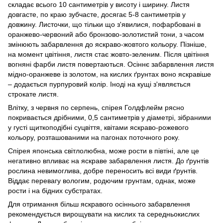
складає всього 10 сантиметрів у висоту і ширину. Листя
довгасте, по краю зубчасте, досягає 5-8 сантиметрів у
довжину. Листочки, що тільки що з'явилися, пофарбовані в
оранжево-червоний або бронзово-золотистий тони, з часом
змінюють забарвлення до яскраво-жовтого кольору. Пізніше,
на момент цвітіння, листя стає жовто-зеленим. Після цвітіння
вогняні фарби листя повертаються. Осіннє забарвлення листя
мідно-оранжеве із золотом, на кислих ґрунтах воно яскравіше
– додається пурпуровий колір. Іноді на кущі з'являється
строкате листя.
Влітку, з червня по серпень, спірея Голдфлейм рясно
покривається дрібними, 0,5 сантиметрів у діаметрі, зібраними
у густі щиткоподібні суцвіття, квітами яскраво-рожевого
кольору, розташованими на пагонах поточного року.
Спірея японська світлолюбна, може рости в півтіні, але це
негативно впливає на яскраве забарвлення листя. До ґрунтів
рослина невимоглива, добре переносить всі види ґрунтів.
Віддає перевагу вологим, родючим грунтам, однак, може
рости і на бідних субстратах.
Для отримання більш яскравого осіннього забарвлення
рекомендується вирощувати на кислих та середньокислих