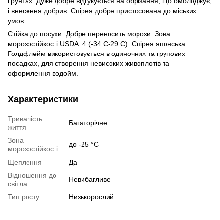
ґрунтах. Дуже добре відгукується на обрізання, що омолоджує,
і внесення добрив. Спірея добре пристосована до міських
умов.
Стійка до посухи. Добре переносить морози. Зона
морозостійкості USDA: 4 (-34 C-29 C). Спірея японська
Голдфлейм використовується в одиночних та групових
посадках, для створення невисоких живоплотів та
оформлення водойм.
Характеристики
Тривалість
Багаторічне
життя
Зона
до -25 °C
морозостійкості
Щеплення
Да
Відношення до
Невибагливе
світла
Тип росту
Низькорослий