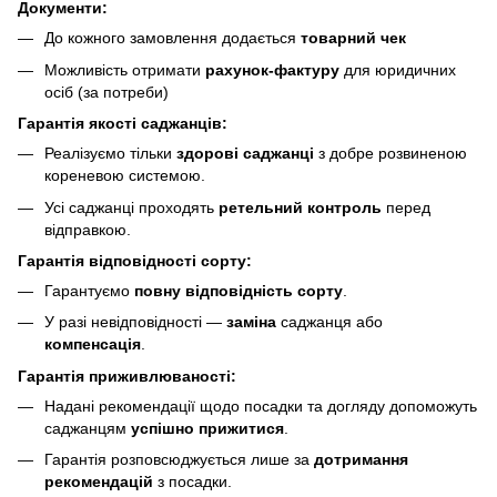
Документи:
До кожного замовлення додається
товарний чек
Можливість отримати
рахунок-фактуру
для юридичних
осіб (за потреби)
Гарантія якості саджанців:
Реалізуємо тільки
здорові саджанці
з добре розвиненою
кореневою системою.
Усі саджанці проходять
ретельний контроль
перед
відправкою.
Гарантія відповідності сорту:
Гарантуємо
повну відповідність сорту
.
У разі невідповідності —
заміна
саджанця або
компенсація
.
Гарантія приживлюваності:
Надані рекомендації щодо посадки та догляду допоможуть
саджанцям
успішно прижитися
.
Гарантія розповсюджується лише за
дотримання
рекомендацій
з посадки.