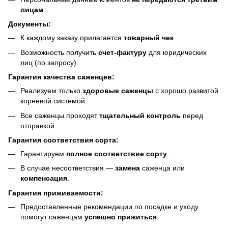
лицам
Документы:
К каждому заказу прилагается
товарный чек
Возможность получить
счет-фактуру
для юридических
лиц (по запросу)
Гарантия качества саженцев:
Реализуем только
здоровые саженцы
с хорошо развитой
корневой системой.
Все саженцы проходят
тщательный контроль
перед
отправкой.
Гарантия соответствия сорта:
Гарантируем
полное соответствие сорту
.
В случае несоответствия —
замена
саженца или
компенсация
.
Гарантия приживаемости:
Предоставленные рекомендации по посадке и уходу
помогут саженцам
успешно прижиться
.