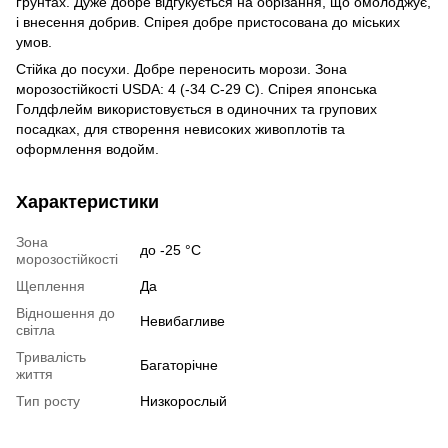
ґрунтах. Дуже добре відгукується на обрізання, що омолоджує,
і внесення добрив. Спірея добре пристосована до міських
умов.
Стійка до посухи. Добре переносить морози. Зона
морозостійкості USDA: 4 (-34 C-29 C). Спірея японська
Голдфлейм використовується в одиночних та групових
посадках, для створення невисоких живоплотів та
оформлення водойм.
Характеристики
Зона
до -25 °C
морозостійкості
Щеплення
Да
Відношення до
Невибагливе
світла
Тривалість
Багаторічне
життя
Тип росту
Низкорослый