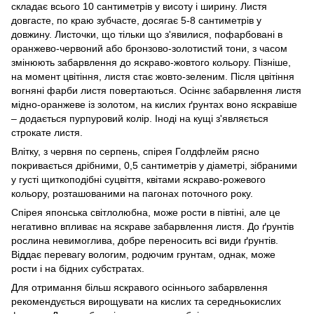
складає всього 10 сантиметрів у висоту і ширину. Листя
довгасте, по краю зубчасте, досягає 5-8 сантиметрів у
довжину. Листочки, що тільки що з'явилися, пофарбовані в
оранжево-червоний або бронзово-золотистий тони, з часом
змінюють забарвлення до яскраво-жовтого кольору. Пізніше,
на момент цвітіння, листя стає жовто-зеленим. Після цвітіння
вогняні фарби листя повертаються. Осіннє забарвлення листя
мідно-оранжеве із золотом, на кислих ґрунтах воно яскравіше
– додається пурпуровий колір. Іноді на кущі з'являється
строкате листя.
Влітку, з червня по серпень, спірея Голдфлейм рясно
покривається дрібними, 0,5 сантиметрів у діаметрі, зібраними
у густі щиткоподібні суцвіття, квітами яскраво-рожевого
кольору, розташованими на пагонах поточного року.
Спірея японська світлолюбна, може рости в півтіні, але це
негативно впливає на яскраве забарвлення листя. До ґрунтів
рослина невимоглива, добре переносить всі види ґрунтів.
Віддає перевагу вологим, родючим грунтам, однак, може
рости і на бідних субстратах.
Для отримання більш яскравого осіннього забарвлення
рекомендується вирощувати на кислих та середньокислих