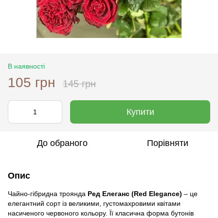
В наявності
105 грн
145 грн
Купити
До обраного
Порівняти
Опис
Чайно-гібридна троянда
Ред Елеганс (Red Elegance)
– це
елегантний сорт із великими, густомахровими квітами
насиченого червоного кольору. Її класична форма бутонів