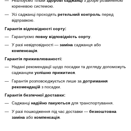
Реалізуємо тільки
здорові саджанці
з добре розвиненою
кореневою системою.
Усі саджанці проходять
ретельний контроль
перед
відправкою.
Гарантія відповідності сорту:
Гарантуємо
повну відповідність сорту
.
У разі невідповідності —
заміна
саджанця або
компенсація
.
Гарантія приживлюваності:
Надані рекомендації щодо посадки та догляду допоможуть
саджанцям
успішно прижитися
.
Гарантія розповсюджується лише за
дотримання
рекомендацій
з посадки.
Гарантія безпечної доставки:
Саджанці
надійно пакуються
для транспортування.
У разі пошкодження під час доставки —
безкоштовна
заміна
або
компенсація
.