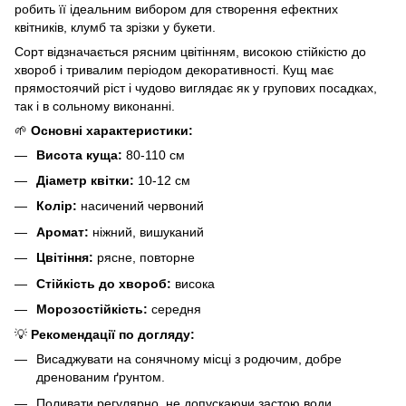
робить її ідеальним вибором для створення ефектних
квітників, клумб та зрізки у букети.
Сорт відзначається рясним цвітінням, високою стійкістю до
хвороб і тривалим періодом декоративності. Кущ має
прямостоячий ріст і чудово виглядає як у групових посадках,
так і в сольному виконанні.
🌱
Основні характеристики:
Висота куща:
80-110 см
Діаметр квітки:
10-12 см
Колір:
насичений червоний
Аромат:
ніжний, вишуканий
Цвітіння:
рясне, повторне
Стійкість до хвороб:
висока
Морозостійкість:
середня
💡
Рекомендації по догляду:
Висаджувати на сонячному місці з родючим, добре
дренованим ґрунтом.
Поливати регулярно, не допускаючи застою води.