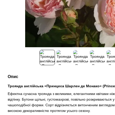
Опис
Троянда англійська «Принцеса Шарлен де Монако» (Prince
Ефектна сучасна троянда з великими, елегантними квітами ні
відтінку. Бутони щільні, густомахрові, повільно розкриваються у
чашоподібної форми. Сорт відрізняється витонченим виглядом,
високою декоративністю протягом усього сезону.