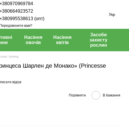
+380970969784
+380664923572
Укр
+380995538613 (опт)
Передзвонити вам?
Засоби
тивні
Насіння
Насіння
захисту
ини
овочів
квітів
рослин
ських троянд
Принцеса Шарлен де Монако» (Princesse
писати відгук
Порівняти
В бажання