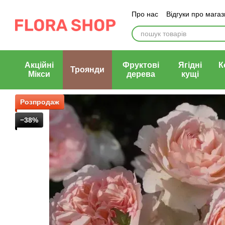
Перейти до основного контенту
Про нас
Відгуки про мага
Блог магазину
Публічни
Акційні
Фруктові
Ягідні
К
Троянди
Мікси
дерева
кущі
Розпродаж
−38%