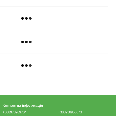
Контактна інформація
+380970969784
+380930955673