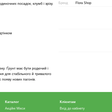
Бренд
Flora Shop
диночних посадок, клумб і зрізу.
дтінком
еку. Ґрунт має бути родючий і
я для стабільного й тривалого
 появу нових пагонів.
Каталог
Клієнтам
Акційні Мікси
Вхід до кабінету