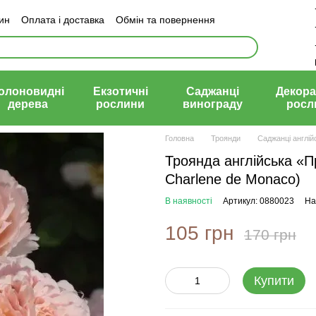
зин
Оплата і доставка
Обмін та повернення
й договір (оферта)
олоновидні
Екзотичні
Саджанці
Декора
дерева
рослини
винограду
росл
Головна
Троянди
Саджанці англій
Троянда англійська «
Charlene de Monaco)
В наявності
Артикул: 0880023
На
105 грн
170 грн
Купити