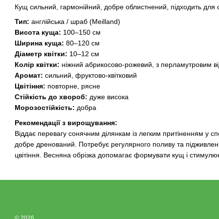
Кущ сильний, гармонійний, добре облистнений, підходить для о
Тип:
англійська / шраб (Meilland)
Висота куща:
100–150 см
Ширина куща:
80–120 см
Діаметр квітки:
10–12 см
Колір квітки:
ніжний абрикосово-рожевий, з перламутровим ві
Аромат:
сильний, фруктово-квітковий
Цвітіння:
повторне, рясне
Стійкість до хвороб:
дуже висока
Морозостійкість:
добра
Рекомендації з вирощування:
Віддає перевагу сонячним ділянкам із легким притіненням у сп
добре дренований. Потребує регулярного поливу та підживленн
цвітіння. Весняна обрізка допомагає формувати кущ і стимулює
© 2026