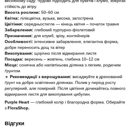
весняному саду. Чудово підходить для букетів і клумб, зберігає
стійкість до вітру.
Висота рослини:
50–60 см
Квітка:
лілієцвітна, вузька, висока, загострена
Цвітіння:
середньостигле — кінець квітня – початок травня
Забарвлення:
глибокий пурпурно-фіолетовий
Призначення:
для клумб, зрізу, контейнерів
Особливості:
інтенсивне забарвлення, елегантна форма,
добре переносить дощ та вітер
Викопування:
щорічно після відмирання листя
Посадка:
вересень – жовтень, глибина 10–12 см
Місце:
сонячна або напівтіньова ділянка з легким, родючим
ґрунтом
🔹
Рекомендації з вирощування:
висаджуйте в дренований
ґрунт на добре освітлених ділянках. Полив у період росту
регулярний, але помірний. Після цвітіння дочекайтесь повного
відмирання листя для викопування цибулин.
Purple Heart
— глибокий колір і благородна форма. Обирайте
з
FloraShop.
Відгуки