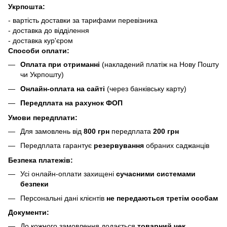
Укрпошта:
- вартість доставки за тарифами перевізника
- доставка до відділення
- доставка кур'єром
Способи оплати:
Оплата при отриманні
(накладений платіж на Нову Пошту
чи Укрпошту)
Онлайн-оплата на сайті
(через банківську карту)
Передплата на рахунок ФОП
Умови передплати:
Для замовлень від
800 грн
передплата
200 грн
Передплата гарантує
резервування
обраних саджанців
Безпека платежів:
Усі онлайн-оплати захищені
сучасними системами
безпеки
Персональні дані клієнтів
не передаються третім особам
Документи:
До кожного замовлення додається
товарний чек