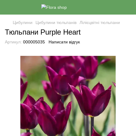
Цибулини
Цибулини тюльпанів
Лілієцвітні тюльпани
Тюльпани Purple Heart
Артикул:
000005035
Написати відгук