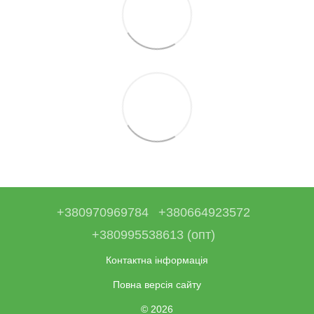
+380970969784
+380664923572
+380995538613 (опт)
Контактна інформація
Повна версія сайту
© 2026