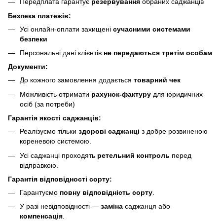
Передплата гарантує
резервування
обраних саджанців
Безпека платежів:
Усі онлайн-оплати захищені
сучасними системами
безпеки
Персональні дані клієнтів
не передаються третім особам
Документи:
До кожного замовлення додається
товарний чек
Можливість отримати
рахунок-фактуру
для юридичних
осіб (за потреби)
Гарантія якості саджанців:
Реалізуємо тільки
здорові саджанці
з добре розвиненою
кореневою системою.
Усі саджанці проходять
ретельний контроль
перед
відправкою.
Гарантія відповідності сорту:
Гарантуємо
повну відповідність сорту
.
У разі невідповідності —
заміна
саджанця або
компенсація
.