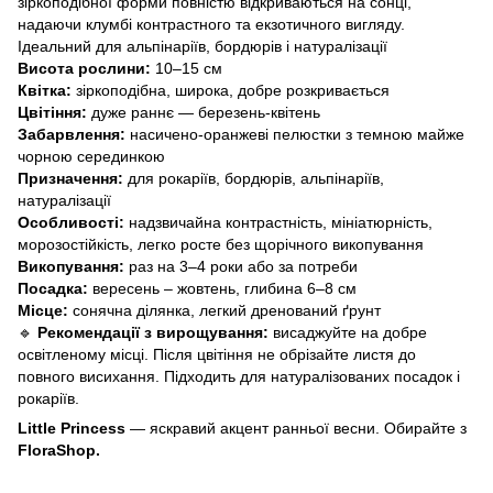
зіркоподібної форми повністю відкриваються на сонці,
надаючи клумбі контрастного та екзотичного вигляду.
Ідеальний для альпінаріїв, бордюрів і натуралізації
Висота рослини:
10–15 см
Квітка:
зіркоподібна, широка, добре розкривається
Цвітіння:
дуже раннє — березень-квітень
Забарвлення:
насичено-оранжеві пелюстки з темною майже
чорною серединкою
Призначення:
для рокаріїв, бордюрів, альпінаріїв,
натуралізації
Особливості:
надзвичайна контрастність, мініатюрність,
морозостійкість, легко росте без щорічного викопування
Викопування:
раз на 3–4 роки або за потреби
Посадка:
вересень – жовтень, глибина 6–8 см
Місце:
сонячна ділянка, легкий дренований ґрунт
🔹
Рекомендації з вирощування:
висаджуйте на добре
освітленому місці. Після цвітіння не обрізайте листя до
повного висихання. Підходить для натуралізованих посадок і
рокаріїв.
Little Princess
— яскравий акцент ранньої весни. Обирайте з
FloraShop.