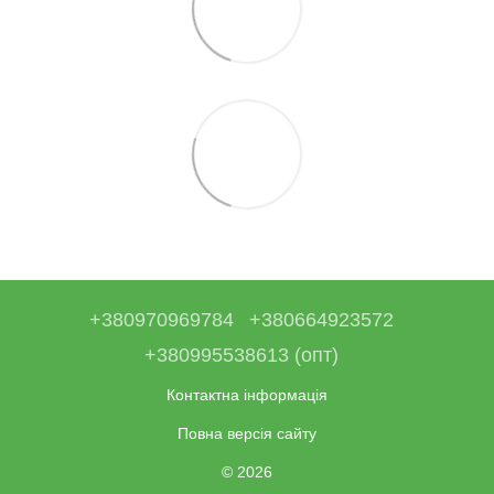
+380970969784
+380664923572
+380995538613 (опт)
Контактна інформація
Повна версія сайту
© 2026