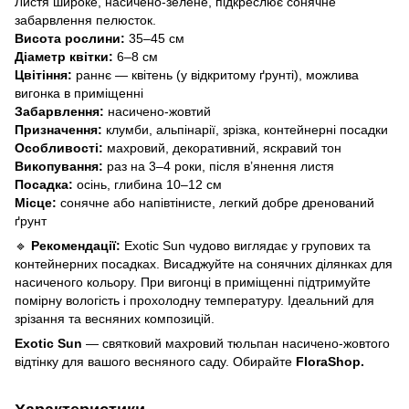
Листя широке, насичено-зелене, підкреслює сонячне
забарвлення пелюсток.
Висота рослини:
35–45 см
Діаметр квітки:
6–8 см
Цвітіння:
раннє — квітень (у відкритому ґрунті), можлива
вигонка в приміщенні
Забарвлення:
насичено-жовтий
Призначення:
клумби, альпінарії, зрізка, контейнерні посадки
Особливості:
махровий, декоративний, яскравий тон
Викопування:
раз на 3–4 роки, після в’янення листя
Посадка:
осінь, глибина 10–12 см
Місце:
сонячне або напівтінисте, легкий добре дренований
ґрунт
🔹
Рекомендації:
Exotic Sun чудово виглядає у групових та
контейнерних посадках. Висаджуйте на сонячних ділянках для
насиченого кольору. При вигонці в приміщенні підтримуйте
помірну вологість і прохолодну температуру. Ідеальний для
зрізання та весняних композицій.
Exotic Sun
— святковий махровий тюльпан насичено-жовтого
відтінку для вашого весняного саду. Обирайте
FloraShop.