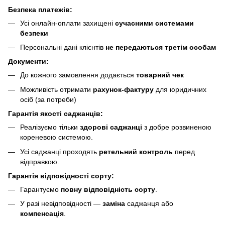
Безпека платежів:
Усі онлайн-оплати захищені
сучасними системами
безпеки
Персональні дані клієнтів
не передаються третім особам
Документи:
До кожного замовлення додається
товарний чек
Можливість отримати
рахунок-фактуру
для юридичних
осіб (за потреби)
Гарантія якості саджанців:
Реалізуємо тільки
здорові саджанці
з добре розвиненою
кореневою системою.
Усі саджанці проходять
ретельний контроль
перед
відправкою.
Гарантія відповідності сорту:
Гарантуємо
повну відповідність сорту
.
У разі невідповідності —
заміна
саджанця або
компенсація
.