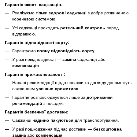
Гарантія якості саджанців:
Реалізуємо тільки
здорові саджанці
з добре розвиненою
кореневою системою.
Усі саджанці проходять
ретельний контроль
перед
відправкою.
Гарантія відповідності сорту:
Гарантуємо
повну відповідність сорту
.
У разі невідповідності —
заміна
саджанця або
компенсація
.
Гарантія приживлюваності:
Надані рекомендації щодо посадки та догляду допоможуть
саджанцям
успішно прижитися
.
Гарантія розповсюджується лише за
дотримання
рекомендацій
з посадки.
Гарантія безпечної доставки:
Саджанці
надійно пакуються
для транспортування.
У разі пошкодження під час доставки —
безкоштовна
заміна
або
компенсація
.