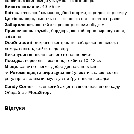
барвистих композицій у клумбах і контейнерах.
Висота рослини:
40–55 см
Квітка:
класичної келихоподібної форми, середнього розміру
Цвітіння:
середньостигле — кінець квітня – початок травня
Забарвлення:
жовтий з червоно-рожевим обідком
Призначення:
клумби, бордюри, контейнерне вирощування,
зрізання
Особливості:
яскраве і контрастне забарвлення, висока
декоративність, стійкість до вітру
Викопування:
після повного в’янення листя
Посадка:
вересень – жовтень, глибина 10–12 см
Місце:
сонячне, легке, добре дреноване місце
🔹
Рекомендації з вирощування:
уникати застою вологи,
регулярно поливати, мульчувати ґрунт після посадки.
Candy Corner
— святковий акцент вашого весняного саду.
Обирайте з
FloraShop.
Відгуки