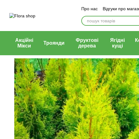
Перейти до основного контенту
Про нас
Відгуки про мага
Блог магазину
Публічни
Акційні
Фруктові
Ягідні
К
Троянди
Мікси
дерева
кущі