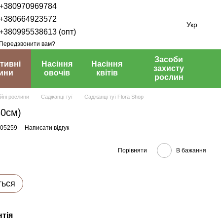
+380970969784
+380664923572
Укр
+380995538613 (опт)
Передзвонити вам?
Засоби
тивні
Насіння
Насіння
захисту
ини
овочів
квітів
рослин
йні рослини
Саджанці туї
Саджанці туї Flora Shop
30см)
005259
Написати відгук
Порівняти
В бажання
ться
нтія