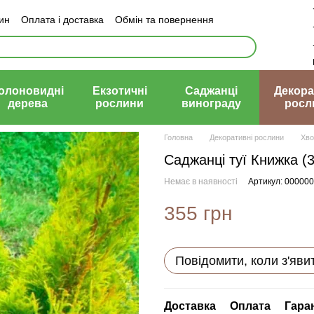
зин
Оплата і доставка
Обмін та повернення
й договір (оферта)
олоновидні
Екзотичні
Саджанці
Декора
дерева
рослини
винограду
росл
Головна
Декоративні рослини
Хво
Саджанці туї Книжка (
Немає в наявності
Артикул: 00000
355 грн
Повідомити, коли з'яви
Доставка
Оплата
Гара