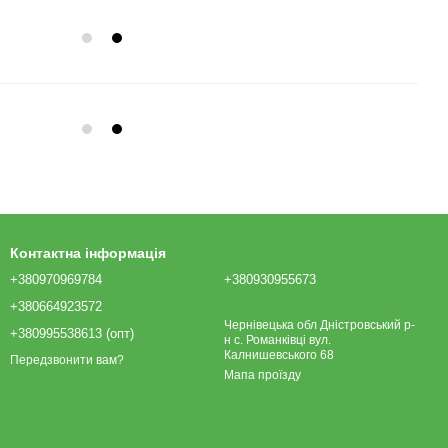
Контактна інформація
+380970969784
+380930955673
+380664923572
Чернівецька обл Дністровський р-
+380995538613 (опт)
н с. Романківці вул.
Калнишевського 68
Передзвонити вам?
Мапа проїзду