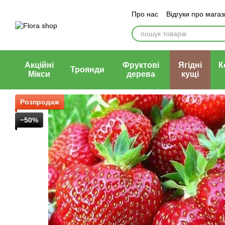
Перейти до основного контенту
Про нас
Відгуки про мага
Блог магазину
Публічни
Акційні
Фруктові
Ягідні
К
Троянди
Мікси
дерева
кущі
Розпродаж
−50%