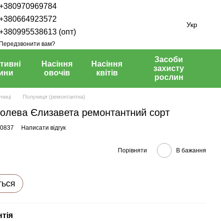
+380970969784
+380664923572
Укр
+380995538613 (опт)
Передзвонити вам?
Засоби
тивні
Насіння
Насіння
захисту
ини
овочів
квітів
рослин
ниці
Полуниця (ремонтантна)
ролева Єлизавета ремонтантний сорт
00837
Написати відгук
Порівняти
В бажання
ться
нтія