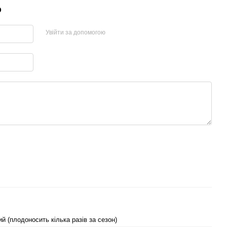
р
Увійти за допомогою
й (плодоносить кілька разів за сезон)