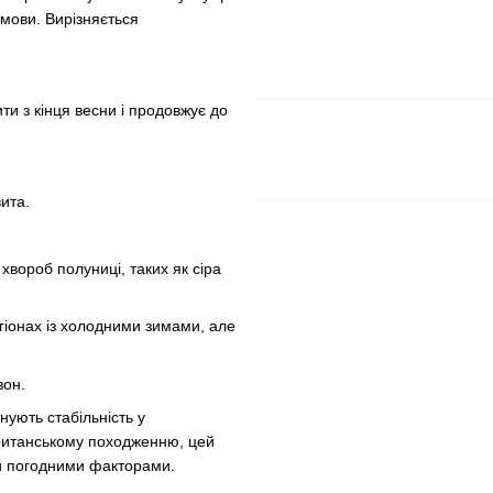
умови. Вирізняється
и з кінця весни і продовжує до
вита.
 хвороб полуниці, таких як сіра
егіонах із холодними зимами, але
зон.
нують стабільність у
британському походженню, цей
ми погодними факторами.