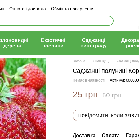
зин
Оплата і доставка
Обмін та повернення
й договір (оферта)
олоновидні
Екзотичні
Саджанці
Декора
дерева
рослини
винограду
росл
Головна
Ягідні кущі
Саджанці полу
Саджанці полуниці Ко
Немає в наявності
Артикул: 00000
25 грн
50 грн
Повідомити, коли з'яви
Доставка
Оплата
Гара