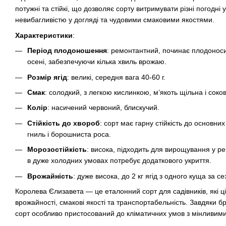
потужні та стійкі, що дозволяє сорту витримувати різні погодні 
невибагливістю у догляді та чудовими смаковими якостями.
Характеристики
:
Період плодоношення
: ремонтантний, починає плодоносит
осені, забезпечуючи кілька хвиль врожаю.
Розмір ягід
: великі, середня вага 40-60 г.
Смак
: солодкий, з легкою кислинкою, м’якоть щільна і соко
Колір
: насичений червоний, блискучий.
Стійкість до хвороб
: сорт має гарну стійкість до основних
гниль і борошниста роса.
Морозостійкість
: висока, підходить для вирощування у р
в дуже холодних умовах потребує додаткового укриття.
Врожайність
: дуже висока, до 2 кг ягід з одного куща за се
Королева Єлизавета — це еталонний сорт для садівників, які ці
врожайності, смакові якості та транспортабельність. Завдяки 
сорт особливо пристосований до кліматичних умов з мінливи