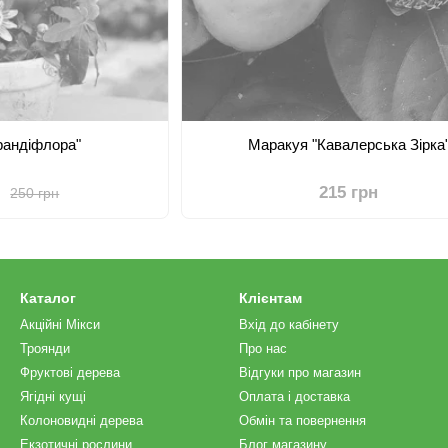
рандіфлора"
Маракуя "Кавалерська Зірка
н
215 грн
250 грн
Каталог
Клієнтам
Акційні Мікси
Вхід до кабінету
Троянди
Про нас
Фруктові дерева
Відгуки про магазин
Ягідні кущі
Оплата і доставка
Колоновидні дерева
Обмін та повернення
Екзотичні рослини
Блог магазину