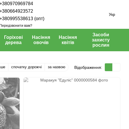
+380970969784
+380664923572
Укр
+380995538613 (опт)
Передзвонити вам?
Засоби
Горіхові
Насіння
Насіння
захисту
дерева
овочів
квітів
рослин
вше
спочатку дорожчі
за назвою
Відображення: