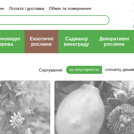
зин
Оплата і доставка
Обмін та повернення
й договір (оферта)
оновидні
Екзотичні
Саджанці
Декоративні
ерева
рослини
винограду
рослини
за популярністю
спочатку деше
Сортування: