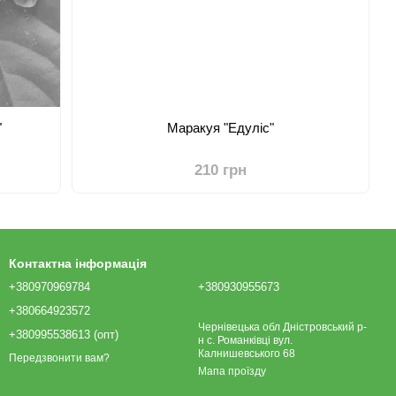
"
Маракуя "Едуліс"
210 грн
Контактна інформація
+380970969784
+380930955673
+380664923572
Чернівецька обл Дністровський р-
+380995538613 (опт)
н с. Романківці вул.
Калнишевського 68
Передзвонити вам?
Мапа проїзду