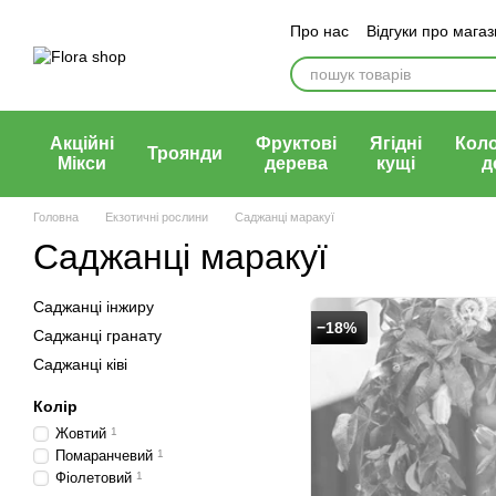
Перейти до основного контенту
Про нас
Відгуки про мага
Блог магазину
Публічни
Акційні
Фруктові
Ягідні
Кол
Троянди
Мікси
дерева
кущі
д
Головна
Екзотичні рослини
Саджанці маракуї
Саджанці маракуї
Саджанці інжиру
−18%
Саджанці гранату
Саджанці ківі
Колір
Жовтий
1
Помаранчевий
1
Фіолетовий
1