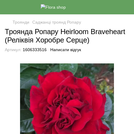
Троянди
Саджанці троянд Ропару
Троянда Ропару Heirloom Braveheart
(Реліквія Хоробре Серце)
Артикул:
1606333516
Написати відгук