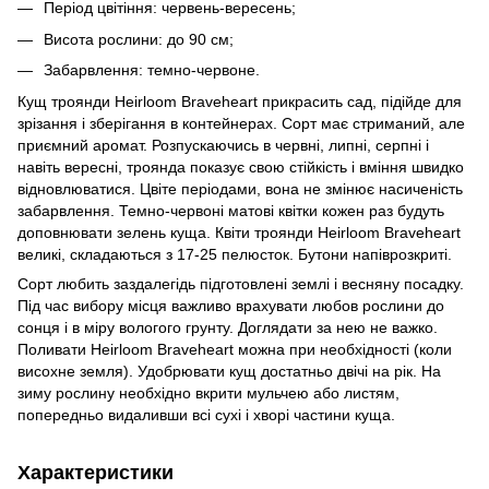
Період цвітіння: червень-вересень;
Висота рослини: до 90 см;
Забарвлення: темно-червоне.
Кущ троянди Heirloom Braveheart прикрасить сад, підійде для
зрізання і зберігання в контейнерах. Сорт має стриманий, але
приємний аромат. Розпускаючись в червні, липні, серпні і
навіть вересні, троянда показує свою стійкість і вміння швидко
відновлюватися. Цвіте періодами, вона не змінює насиченість
забарвлення. Темно-червоні матові квітки кожен раз будуть
доповнювати зелень куща. Квіти троянди Heirloom Braveheart
великі, складаються з 17-25 пелюсток. Бутони напіврозкриті.
Сорт любить заздалегідь підготовлені землі і весняну посадку.
Під час вибору місця важливо врахувати любов рослини до
сонця і в міру вологого грунту. Доглядати за нею не важко.
Поливати Heirloom Braveheart можна при необхідності (коли
висохне земля). Удобрювати кущ достатньо двічі на рік. На
зиму рослину необхідно вкрити мульчею або листям,
попередньо видаливши всі сухі і хворі частини куща.
Характеристики