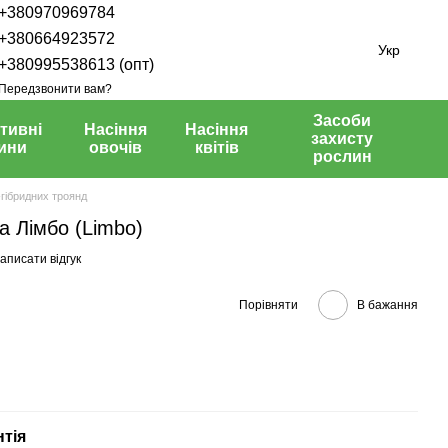
+380970969784
+380664923572
Укр
+380995538613 (опт)
Передзвонити вам?
Засоби
тивні
Насіння
Насіння
захисту
ини
овочів
квітів
рослин
гібридних троянд
а Лімбо (Limbo)
аписати відгук
Порівняти
В бажання
нтія