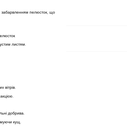
им забарвленням пелюсток, що
пелюсток
густим листям.
х вітрів.
акцією.
льні добрива.
рмуючи кущ.