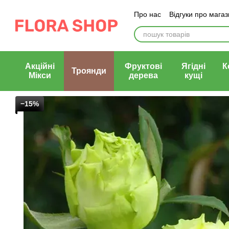
Перейти до основного контенту
Про нас
Відгуки про мага
Блог магазину
Публічни
Акційні
Фруктові
Ягідні
К
Троянди
Мікси
дерева
кущі
−15%