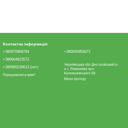
Контактна інформація
+380970969784
+380930955673
+380664923572
Чернівецька обл Дністровський р-
+380995538613 (опт)
н с. Романківці вул.
Калнишевського 68
Передзвонити вам?
Мапа проїзду