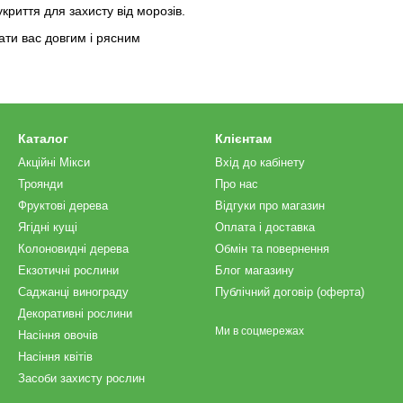
риття для захисту від морозів.
ати вас довгим і рясним
Каталог
Клієнтам
Акційні Мікси
Вхід до кабінету
Троянди
Про нас
Фруктові дерева
Відгуки про магазин
Ягідні кущі
Оплата і доставка
Колоновидні дерева
Обмін та повернення
Екзотичні рослини
Блог магазину
Саджанці винограду
Публічний договір (оферта)
Декоративні рослини
Ми в соцмережах
Насіння овочів
Насіння квітів
Засоби захисту рослин