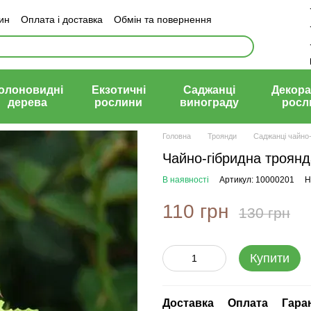
зин
Оплата і доставка
Обмін та повернення
й договір (оферта)
олоновидні
Екзотичні
Саджанці
Декора
дерева
рослини
винограду
росл
Головна
Троянди
Саджанці чайно-
Чайно-гібридна троянд
В наявності
Артикул: 10000201
Н
110 грн
130 грн
Купити
Доставка
Оплата
Гара