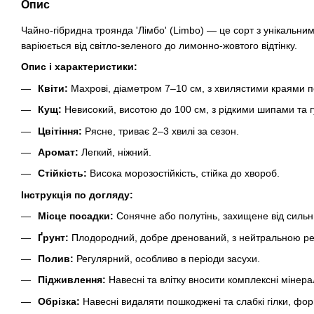
Опис
Чайно-гібридна троянда 'Лімбо' (Limbo) — це сорт з унікальн
варіюється від світло-зеленого до лимонно-жовтого відтінку.
Опис і характеристики:
Квіти:
Махрові, діаметром 7–10 см, з хвилястими краями 
Кущ:
Невисокий, висотою до 100 см, з рідкими шипами та 
Цвітіння:
Рясне, триває 2–3 хвилі за сезон.
Аромат:
Легкий, ніжний.
Стійкість:
Висока морозостійкість, стійка до хвороб.
Інструкція по догляду:
Місце посадки:
Сонячне або полутінь, захищене від сильни
Ґрунт:
Плодородний, добре дренований, з нейтральною ре
Полив:
Регулярний, особливо в періоди засухи.
Підживлення:
Навесні та влітку вносити комплексні мінера
Обрізка:
Навесні видаляти пошкоджені та слабкі гілки, фо